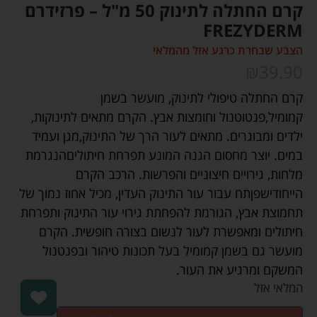
קרם החתלה לתינוק 50 מ"ל – פרזידרם
FREZYDERM
הצבע שבחרת כרגע אזל מהמלאי
₪
39.90
קרם החתלה טיפולי לתינוק, מועשר בשמן
קמומיל,פנטוטנול וחומצות אבץ. הקרם מתאים לתינוקות,
ילדים ומבוגרים. מתאים לעור הרך של התינוק,מגן ועמיד
במים. יוצר מחסום הגנה המונע תפרחת חיתוליםהנגרמת
מלחות, גירויים חיצוניים והפרשות. הרכב הקרם
הייחודישפןתח עבור עור התינוק העדין, מכיל אחוז נמוך של
תחמוצת אבץ, הגורמת להפחתת גירוי עור התינוק ותפרחת
חיתולים ומאפשרת לעור לנשום בצורה חופשית. הקרם
מועשר גם בשמן קמומיל בעל תכונות טיהור ובפנטנול
המשקם ומרגיע את העור.
המלאי אזל