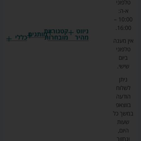
טלפוני
א-ה:
10:00 –
16:00.
ניווט
קטגוריות
מותגים
מהיר
מובחרות
כללי
אין מענה
גרקו
ביגוד
אמבטיות
תקנון
טלפוני
צ'יקו
לתינוקות
לתינוק
החנות
ביום
ספורט
הנקה
בוסטרים
הצהרת
שישי.
ליין
והאכלה
נגישות
כורסאות
ניתן
סייבקס
רחצה
הנקה
מדיניות
לשלוח
וטיפוח
מיננה
פרטיות
כסאות
הודעה
טקסטיל
אוכל
בייבי
מפת
בווצאפ
לתינוק
מישל
אתר
עגלות
במשך כל
טיולונים
לורנס
אודות
ריהוט
שעות
לתינוק
מיטות
מוסטלה
הבלוג
היום,
תינוק
שלנו
ונחזור
משחקים
אוונט