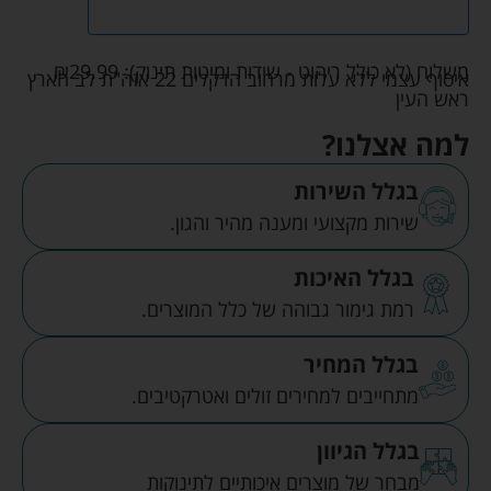
משלוח (לא כולל ריהוט - שידות ומיטות תינוק):
29.99
₪
איסוף עצמי ללא עלות מרחוב הדקלים 22 אזה"ת לב הארץ
ראש העין
למה אצלנו?
בגלל השירות
שירות מקצועי ומענה מהיר והגון.
בגלל האיכות
רמת גימור גבוהה של כלל המוצרים.
בגלל המחיר
מתחייבים למחירים זולים ואטרקטיבים.
בגלל הגיוון
מבחר של מוצרים איכותיים לתינוקות