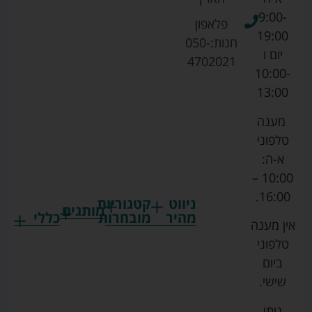
9:00-
פלאפון
19:00
חנות:
050-
יום ו
4702021
10:00-
13:00
מענה
טלפוני
א-ה:
10:00 –
16:00.
ניווט
קטגוריות
מותגים
מהיר
מובחרות
כללי
אין מענה
גרקו
ביגוד
אמבטיות
תקנון
טלפוני
צ'יקו
לתינוקות
לתינוק
החנות
ביום
ספורט
הנקה
בוסטרים
הצהרת
שישי.
ליין
והאכלה
נגישות
כורסאות
ניתן