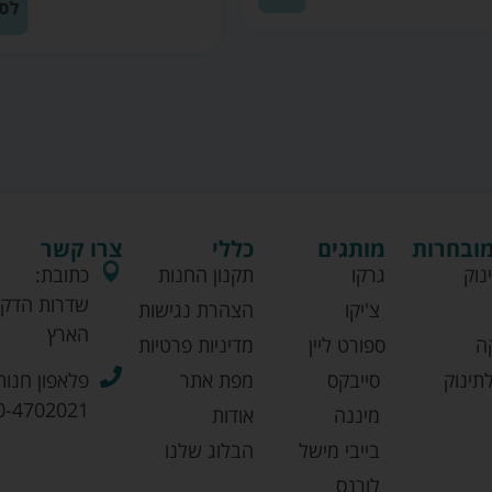
לסל
מובחרות
מותגים
כללי
צרו קשר
נוק
גרקו
תקנון החנות
כתובת:
שדרות הדקל
צ'יקו
הצהרת נגישות
הארץ
ה
ספורט ליין
מדיניות פרטיות
תינוק
סייבקס
מפת אתר
פלאפון חנות
0-4702021
מיננה
אודות
בייבי מישל
הבלוג שלנו
לורנס