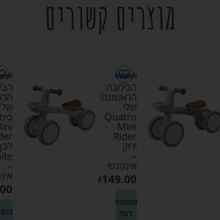
מוצרים קשורים
הבימבה
הבימבה
הראשונה
הראשונה
שלי
שלי
Quatro
Quatro
Mini
Mini
Rider
Rider
ירוק
לבן
White
–
אינפנטי
–
אינפנטי
₪
149.00
₪
149.00
הוספה
הוספה
לסל