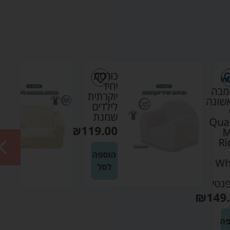
כורסת
ספונת
יחיד
נפתחת
יוקרתית
לילדים
לילדים
בוקלה
שמנת
שמנת
₪
169.90
₪
119.00
הוספה
הוספה
לסל
לסל