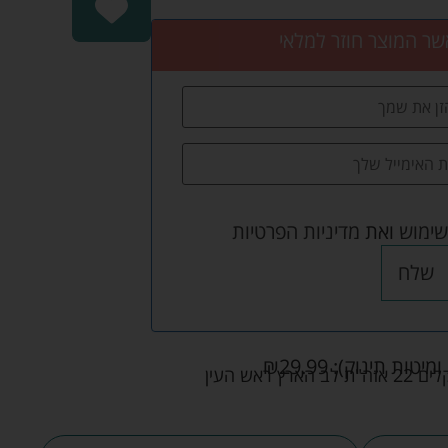
שר המוצר חוזר למלאי
שימוש
ואת
מדיניות הפרטיות
שלח
ומיטות תינוק):
29.99
₪
אש העין