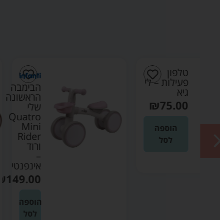
י
הבימבה
הראשונה
שלי
Quatro
Mini
Rider
ורוד
–
אינפנטי
₪
149.00
הוספה
לסל