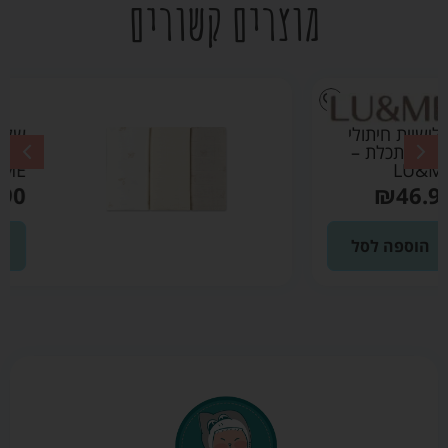
מוצרים קשורים
שלישיית חיתולי
במבוק בז' –
LU&ME
₪
46.90
הוספה לסל