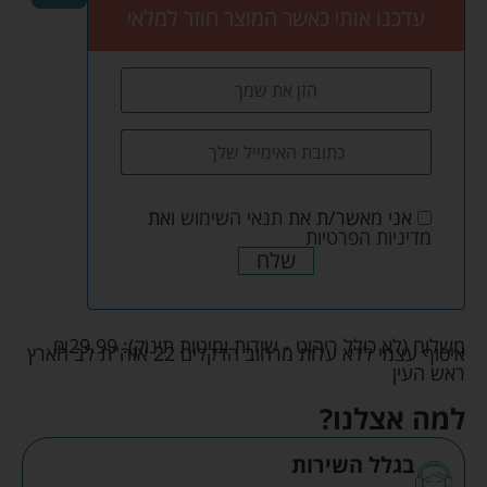
עדכנו אותי כאשר המוצר חוזר למלאי
אני מאשר/ת את
תנאי השימוש
ואת
מדיניות הפרטיות
שלח
משלוח (לא כולל ריהוט - שידות ומיטות תינוק):
29.99
₪
איסוף עצמי ללא עלות מרחוב הדקלים 22 אזה"ת לב הארץ
ראש העין
למה אצלנו?
בגלל השירות