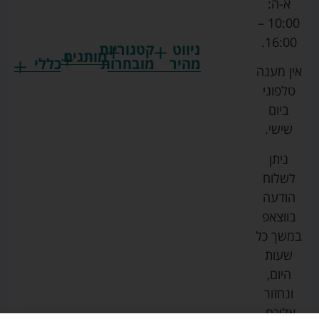
א-ה:
10:00 –
16:00.
ניווט
קטגוריות
מותגים
מהיר
מובחרות
כללי
אין מענה
גרקו
ביגוד
אמבטיות
תקנון
טלפוני
צ'יקו
לתינוקות
לתינוק
החנות
ביום
ספורט
הנקה
בוסטרים
הצהרת
שישי.
ליין
והאכלה
נגישות
כורסאות
ניתן
סייבקס
רחצה
הנקה
מדיניות
לשלוח
וטיפוח
מיננה
פרטיות
כסאות
הודעה
טקסטיל
אוכל
בייבי
מפת
בווצאפ
לתינוק
מישל
אתר
עגלות
במשך כל
טיולונים
לורנס
אודות
ריהוט
שעות
לתינוק
מיטות
מוסטלה
הבלוג
היום,
תינוק
שלנו
ונחזור
משחקים
אוונט
אליכם.
וצעצועים