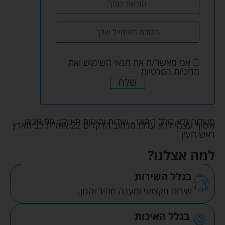
אני מאשר/ת את
תנאי השימוש
ואת
מדיניות הפרטיות
שלח
משלוח (לא כולל ריהוט - שידות ומיטות תינוק):
29.99
₪
איסוף עצמי ללא עלות מרחוב הדקלים 22 אזה"ת לב הארץ
ראש העין
למה אצלנו?
בגלל השירות
שירות מקצועי ומענה מהיר והגון.
בגלל האיכות