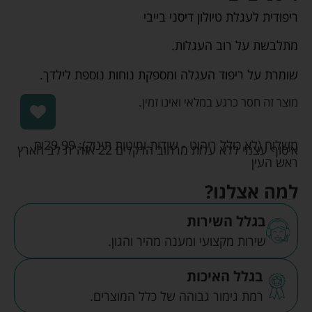
ריפודית לעגלת טיולון דיסני בייבי
מתלבשת על רוב העגלות.
שומרת על ריפוד העגלה ומספקת נוחות נוספת לילדך.
מוצר זה חסר כרגע במלאי ואינו זמין.
משלוח (לא כולל ריהוט - שידות ומיטות תינוק):
29.99
₪
איסוף עצמי ללא עלות מרחוב הדקלים 22 אזה"ת לב הארץ
ראש העין
למה אצלנו?
בגלל השירות
שירות מקצועי ומענה מהיר והגון.
בגלל האיכות
רמת גימור גבוהה של כלל המוצרים.