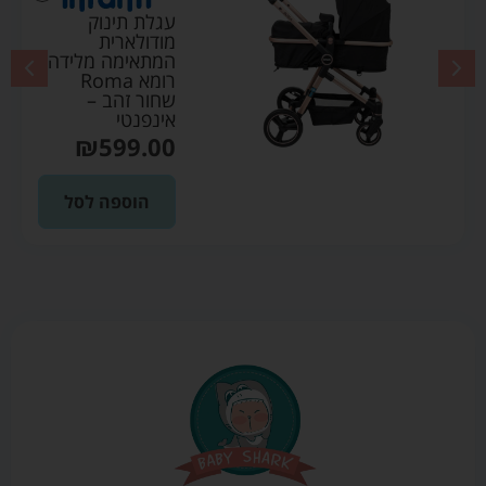
עגל
גלת תינוק
ודולארית
מתאימה מלידה
שוקו
רומא Roma
חור זהב –
.00
ינפנטי
₪
599.0
ה
הוספה לסל