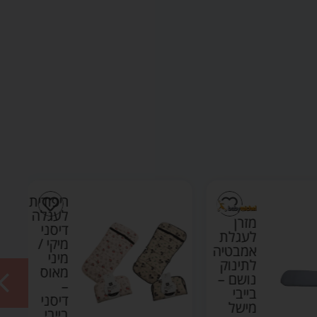
ריפודית
לעגלה
מזרן
דיסני
לעגלת
מיקי /
אמבטיה
מיני
לתינוק
מאוס
נושם –
–
בייבי
דיסני
מישל
בייבי