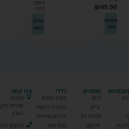
דיסני
₪
49.90
בייבי
הוספה
מידע
לסל
נוסף
מובחרות
מותגים
כללי
צרו קשר
נוק
גרקו
תקנון החנות
כתובת:
שדרות הדקל
צ'יקו
הצהרת נגישות
הארץ
ה
ספורט ליין
מדיניות פרטיות
תינוק
סייבקס
מפת אתר
פלאפון חנות