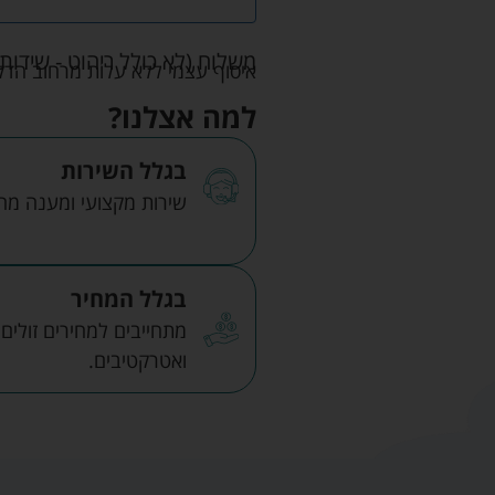
משלוח (לא כולל ריהוט - שידות 
איסוף עצמי ללא עלות מרחוב הדקלים 22 אזה"ת לב הארץ ר
למה אצלנו?
בגלל השירות
שירות מקצועי ומענה מהיר
בגלל המחיר
מתחייבים למחירים זולים
ואטרקטיבים.