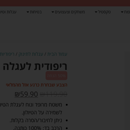
פוח
טקסטיל
משחקים וצעצועים
בטיחות
עגלות וטיול
עמוד הבית
/
עגלות לתינוק
/
ריפודיות
ריפודית לעגלה 
50% הנחה
הצבע שבחרת כרגע אזל מהמלאי
₪
59.90
₪
119.90
משטח מרופד ונוח לעגלת הטיול
לשמירה על הטיולון.
ניתן לחיבור/הסרה בקלות.
הרכב בד: 100% כותנה.