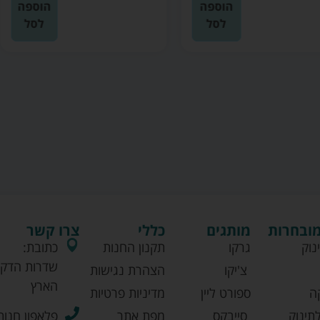
הוספה
הוספה
לסל
לסל
מובחרות
מותגים
כללי
צרו קשר
נוק
גרקו
תקנון החנות
כתובת:
שדרות הדקל
צ'יקו
הצהרת נגישות
הארץ
ה
ספורט ליין
מדיניות פרטיות
תינוק
סייבקס
מפת אתר
פלאפון חנות