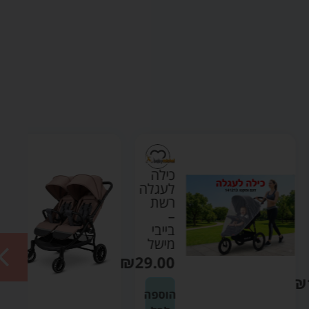
כילה
עגלת
לעגלה
תאומים
רשת
DOUBLE
TOGETHER
–
בייבי
צבע
מישל
בז' –
בייבי
₪
29.00
מישל
₪
990.00
הוספה