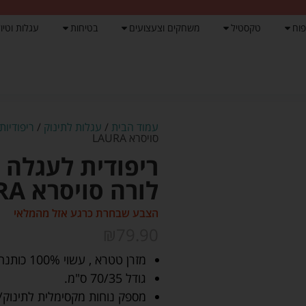
פוח
טקסטיל
משחקים וצעצועים
בטיחות
עגלות וטיול
עמוד הבית
/
עגלות לתינוק
/
ריפודיות
סויסרא LAURA
ריפודית לעגלה ע
לורה סויסרא LAURA
הצבע שבחרת כרגע אזל מהמלאי
₪
79.90
מזרן טטרא , עשוי 100% כותנה .
גודל 70/35 ס"מ.
מספק נוחות מקסימלית לתינוק/