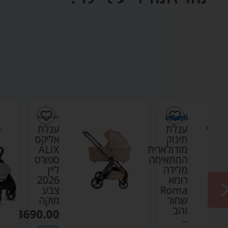
ת
עגלת
ק
אליקס
לארית
ALIX
אימה
ספורט
דה
ליין
2026
R
צבע
ר
מוקה
₪
3690.00