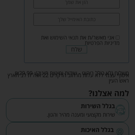
אני מאשר/ת את
תנאי השימוש
ואת
מדיניות הפרטיות
שלח
משלוח (לא כולל ריהוט - שידות ומיטות תינוק):
29.99
₪
איסוף עצמי ללא עלות מרחוב הדקלים 22 אזה"ת לב הארץ
ראש העין
למה אצלנו?
בגלל השירות
שירות מקצועי ומענה מהיר והגון.
בגלל האיכות