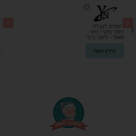
מזרן לעגלת אמבטיה
לתינוק נושם – בייבי
מישל
₪
79.90
הוספה לסל