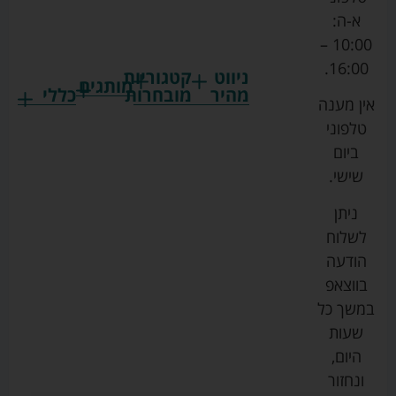
א-ה:
10:00 –
16:00.
ניווט
קטגוריות
מותגים
מהיר
מובחרות
כללי
אין מענה
גרקו
ביגוד
אמבטיות
תקנון
טלפוני
צ'יקו
לתינוקות
לתינוק
החנות
ביום
ספורט
הנקה
בוסטרים
הצהרת
שישי.
ליין
והאכלה
נגישות
כורסאות
ניתן
סייבקס
רחצה
הנקה
מדיניות
לשלוח
וטיפוח
מיננה
פרטיות
כסאות
הודעה
טקסטיל
אוכל
בייבי
מפת
בווצאפ
לתינוק
מישל
אתר
עגלות
במשך כל
טיולונים
לורנס
אודות
ריהוט
שעות
לתינוק
מיטות
מוסטלה
הבלוג
היום,
תינוק
שלנו
ונחזור
משחקים
אוונט