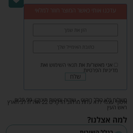
עדכנו אותי כאשר המוצר חוזר למלאי
אני מאשר/ת את
תנאי השימוש
ואת
מדיניות הפרטיות
שלח
משלוח (לא כולל ריהוט - שידות ומיטות תינוק):
29.99
₪
איסוף עצמי ללא עלות מרחוב הדקלים 22 אזה"ת לב הארץ
ראש העין
למה אצלנו?
בגלל השירות