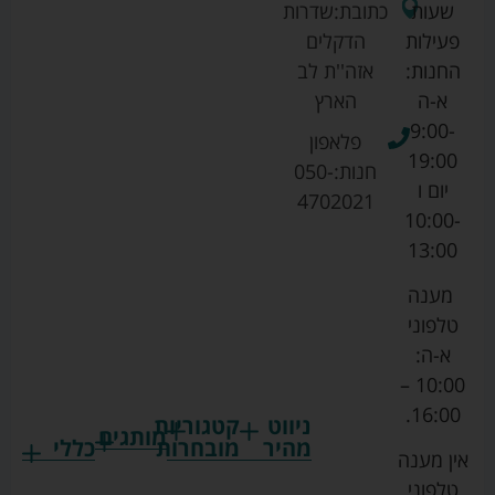
שעות
כתובת:
שדרות
פעילות
הדקלים
החנות:
אזה''ת לב
א-ה
הארץ
9:00-
פלאפון
19:00
חנות:
050-
יום ו
4702021
10:00-
13:00
מענה
טלפוני
א-ה:
10:00 –
16:00.
ניווט
קטגוריות
מותגים
מהיר
מובחרות
כללי
אין מענה
גרקו
ביגוד
אמבטיות
תקנון
טלפוני