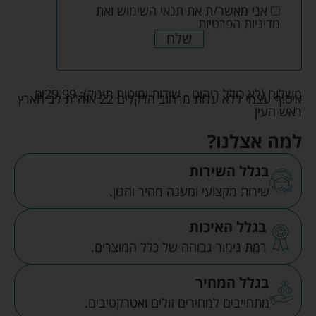
אני מאשר/ת את
תנאי השימוש
ואת
מדיניות הפרטיות
שלח
משלוח (לא כולל ריהוט - שידות ומיטות תינוק):
29.99
₪
איסוף עצמי ללא עלות מרחוב הדקלים 22 אזה"ת לב הארץ
ראש העין
למה אצלנו?
בגלל השירות
שירות מקצועי ומענה מהיר והגון.
בגלל האיכות
רמת גימור גבוהה של כלל המוצרים.
בגלל המחיר
מתחייבים למחירים זולים ואטרקטיבים.