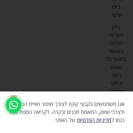
צ'יקו
לתינוקות
לתינוק
החנות
ביום
ספורט
הנקה
בוסטרים
הצהרת
שישי.
ליין
והאכלה
נגישות
כורסאות
ניתן
סייבקס
רחצה
הנקה
מדיניות
לשלוח
וטיפוח
מיננה
פרטיות
כסאות
הודעה
טקסטיל
אוכל
בייבי
מפת
בווצאפ
לתינוק
מישל
אתר
עגלות
במשך כל
טיולונים
לורנס
אודות
ריהוט
שעות
לתינוק
מיטות
מוסטלה
הבלוג
היום,
תינוק
שלנו
ונחזור
משחקים
אוונט
אליכם.
וצעצועים
בטיחות
אנו משתמשים בקבצי קוקיז לצורך שיפור חוויית הגלישה,
ולצרכי שיווק, התאמת תכנים ובקרה. לקריאה נוספת אנא
כנסו ל
מדיניות הפרטיות
של האתר.