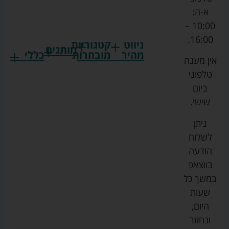
א-ה:
10:00 –
16:00.
ניווט
קטגוריות
מותגים
מהיר
מובחרות
כללי
אין מענה
גרקו
ביגוד
אמבטיות
תקנון
טלפוני
צ'יקו
לתינוקות
לתינוק
החנות
ביום
ספורט
הנקה
בוסטרים
הצהרת
שישי.
ליין
והאכלה
נגישות
כורסאות
ניתן
סייבקס
רחצה
הנקה
מדיניות
לשלוח
וטיפוח
מיננה
פרטיות
כסאות
הודעה
טקסטיל
אוכל
בייבי
מפת
בווצאפ
לתינוק
מישל
אתר
עגלות
במשך כל
טיולונים
לורנס
אודות
ריהוט
שעות
לתינוק
מיטות
מוסטלה
הבלוג
היום,
תינוק
שלנו
ונחזור
משחקים
אוונט