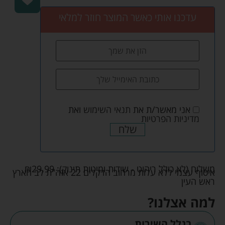
עדכנו אותי כאשר המוצר חוזר למלאי
אני מאשר/ת את
תנאי השימוש
ואת
מדיניות הפרטיות
שלח
משלוח (לא כולל ריהוט - שידות ומיטות תינוק):
29.99
₪
איסוף עצמי ללא עלות מרחוב הדקלים 22 אזה"ת לב הארץ
ראש העין
למה אצלנו?
בגלל השירות