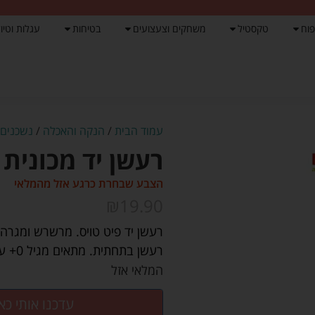
פוח
טקסטיל
משחקים וצעצועים
בטיחות
עגלות וטיול
עמוד הבית
/
הנקה והאכלה
/
נשכנים
/
רעשן יד מכונית 
הצבע שבחרת כרגע אזל מהמלאי
₪
19.90
רעשן יד פיט טויס. מרשרש ומגרה 
רעשן בתחתית. מתאים מגיל 0+ עומד בתקנים בינלאומיים EN71
המלאי אזל
עדכנו אותי כא