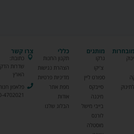
מובחרות
מותגים
כללי
צרו קשר
נוק
גרקו
תקנון החנות
כתובת:
שדרות הדקל
צ'יקו
הצהרת נגישות
הארץ
ה
ספורט ליין
מדיניות פרטיות
תינוק
סייבקס
מפת אתר
פלאפון חנות
0-4702021
מיננה
אודות
בייבי מישל
הבלוג שלנו
לורנס
מוסטלה