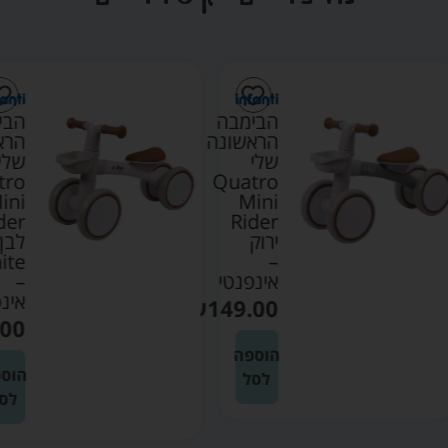
הבימבה
הבימבה
הראשונה
הראשונה
שלי
שלי
Quatro
Quatro
Mini
Mini
Rider
Rider
ירוק
לבן
White
–
אינפנטי
–
אינפנטי
₪
149.00
₪
149.00
הוספה
הוספה
לסל
לסל