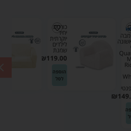
כורסת
ספונת
יחיד
נפתחת
יוקרתית
לילדים
לילדים
בוקלה
שמנת
שמנת
₪
169.90
₪
119.00
הוספה
הוספה
לסל
לסל