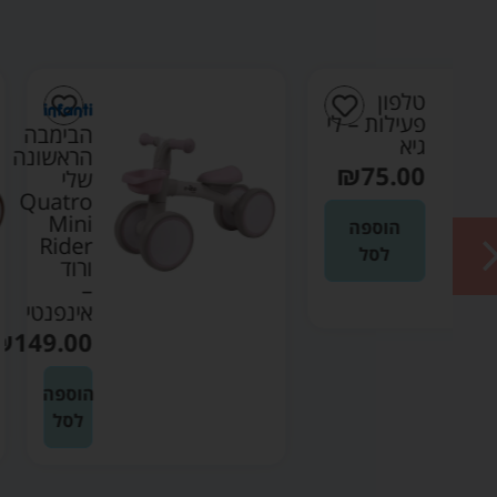
י
הבימבה
הראשונה
שלי
Quatro
Mini
Rider
ורוד
–
אינפנטי
₪
149.00
הוספה
לסל