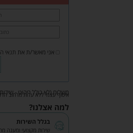
אני מאשר/ת את
תנאי ה
משלוח (לא כולל ריהוט - שידות 
איסוף עצמי ללא עלות מרחוב הדקלים 22 אזה"ת לב הארץ ר
למה אצלנו?
בגלל השירות
שירות מקצועי ומענה מהיר