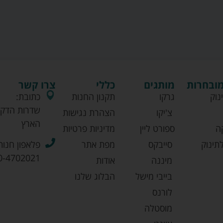
מובחרות
מותגים
כללי
צרו קשר
נוק
גרקו
תקנון החנות
כתובת:
שדרות הדקל
צ'יקו
הצהרת נגישות
הארץ
ה
ספורט ליין
מדיניות פרטיות
תינוק
סייבקס
מפת אתר
פלאפון חנות
0-4702021
מיננה
אודות
בייבי מישל
הבלוג שלנו
לורנס
מוסטלה