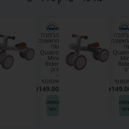
הבימבה
הבימבה
הראשונה
הראשונה
שלי
שלי
Quatro
Quatro
Mini
Mini
Rider
Rider
ירוק
לבן
White
–
אינפנטי
–
אינפנטי
₪
149.00
₪
149.00
הוספה
הוספה
לסל
לסל