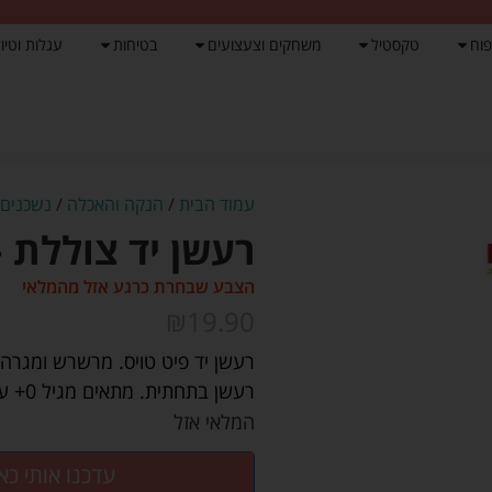
פוח
טקסטיל
משחקים וצעצועים
בטיחות
עגלות וטיול
עמוד הבית
/
הנקה והאכלה
/
נשכנים
/
רעשן יד צוללת –
הצבע שבחרת כרגע אזל מהמלאי
₪
19.90
רעשן יד פיט טויס. מרשרש ומגרה 
רעשן בתחתית. מתאים מגיל 0+ עומד בתקנים בינלאומיים EN71
המלאי אזל
עדכנו אותי כא