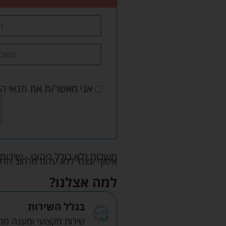
אני מאשר/ת את
תנאי ה
משלוח (לא כולל ריהוט - שידות 
איסוף עצמי ללא עלות מרחוב הדקלים 22 אזה"ת לב הארץ ר
למה אצלנו?
בגלל השירות
שירות מקצועי ומענה מהיר