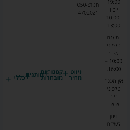
19:00
חנות:
050-
יום ו
4702021
10:00-
13:00
מענה
טלפוני
א-ה:
10:00 –
16:00.
ניווט
קטגוריות
מותגים
מהיר
מובחרות
כללי
אין מענה
גרקו
ביגוד
אמבטיות
תקנון
טלפוני
צ'יקו
לתינוקות
לתינוק
החנות
ביום
ספורט
הנקה
בוסטרים
הצהרת
שישי.
ליין
והאכלה
נגישות
כורסאות
ניתן
סייבקס
רחצה
הנקה
מדיניות
לשלוח
וטיפוח
מיננה
פרטיות
כסאות