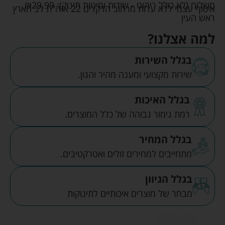
משלוח (לא כולל ריהוט - שידות ומיטות תינוק):
29.99
₪
איסוף עצמי ללא עלות מרחוב הדקלים 22 אזה"ת לב הארץ
ראש העין
למה אצלנו?
בגלל השירות
שירות מקצועי ומענה מהיר והגון.
בגלל האיכות
רמת גימור גבוהה של כלל המוצרים.
בגלל המחיר
מתחייבים למחירים זולים ואטרקטיבים.
בגלל הגיוון
מבחר של מוצרים איכותיים לתינוקות