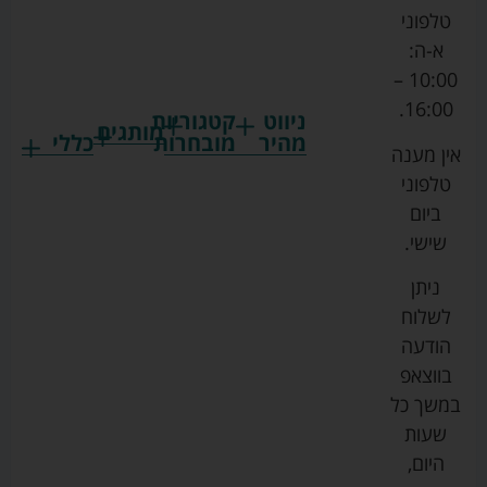
טלפוני
א-ה:
10:00 –
16:00.
ניווט
קטגוריות
מותגים
מהיר
מובחרות
כללי
אין מענה
גרקו
ביגוד
אמבטיות
תקנון
טלפוני
צ'יקו
לתינוקות
לתינוק
החנות
ביום
ספורט
הנקה
בוסטרים
הצהרת
שישי.
ליין
והאכלה
נגישות
כורסאות
ניתן
סייבקס
רחצה
הנקה
מדיניות
לשלוח
וטיפוח
מיננה
פרטיות
כסאות
הודעה
טקסטיל
אוכל
בייבי
מפת
בווצאפ
לתינוק
מישל
אתר
עגלות
במשך כל
טיולונים
לורנס
אודות
ריהוט
שעות
לתינוק
מיטות
מוסטלה
הבלוג
היום,