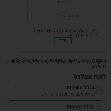
אני מאשר/ת את
תנאי השימוש
ואת
מדיניות הפרטיות
שלח
משלוח (לא כולל ריהוט - שידות ומיטות תינוק):
29.99
₪
איסוף עצמי ללא עלות מרחוב הדקלים 22 אזה"ת לב הארץ
ראש העין
למה אצלנו?
בגלל השירות
שירות מקצועי ומענה מהיר והגון.
בגלל האיכות