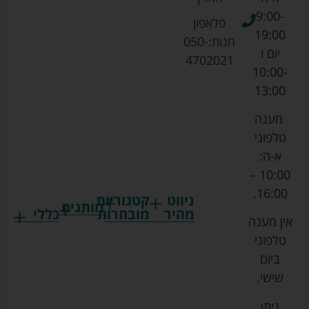
9:00-
פלאפון
19:00
חנות:
050-
יום ו
4702021
10:00-
13:00
מענה
טלפוני
א-ה:
10:00 –
16:00.
ניווט
קטגוריות
מותגים
מהיר
מובחרות
כללי
אין מענה
גרקו
ביגוד
אמבטיות
תקנון
טלפוני
צ'יקו
לתינוקות
לתינוק
החנות
ביום
ספורט
הנקה
בוסטרים
הצהרת
שישי.
ליין
והאכלה
נגישות
כורסאות
ניתן
סייבקס