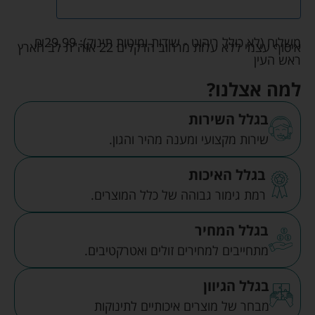
משלוח (לא כולל ריהוט - שידות ומיטות תינוק):
29.99
₪
איסוף עצמי ללא עלות מרחוב הדקלים 22 אזה"ת לב הארץ
ראש העין
למה אצלנו?
בגלל השירות
שירות מקצועי ומענה מהיר והגון.
בגלל האיכות
רמת גימור גבוהה של כלל המוצרים.
בגלל המחיר
מתחייבים למחירים זולים ואטרקטיבים.
בגלל הגיוון
מבחר של מוצרים איכותיים לתינוקות