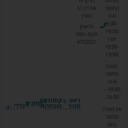
פעילות
הדקלים
החנות:
אזה''ת לב
א-ה
הארץ
9:00-
פלאפון
19:00
חנות:
050-
יום ו
4702021
10:00-
13:00
מענה
טלפוני
א-ה:
10:00 –
16:00.
ניווט
קטגוריות
מותגים
מהיר
מובחרות
כללי
אין מענה
גרקו
ביגוד
אמבטיות
תקנון
טלפוני
צ'יקו
לתינוקות
לתינוק
החנות
ביום
ספורט