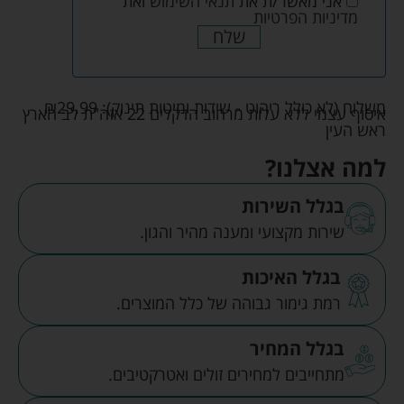
אני מאשר/ת את
תנאי השימוש
ואת
מדיניות הפרטיות
שלח
משלוח (לא כולל ריהוט - שידות ומיטות תינוק):
29.99
₪
איסוף עצמי ללא עלות מרחוב הדקלים 22 אזה"ת לב הארץ
ראש העין
למה אצלנו?
בגלל השירות
שירות מקצועי ומענה מהיר והגון.
בגלל האיכות
רמת גימור גבוהה של כלל המוצרים.
בגלל המחיר
מתחייבים למחירים זולים ואטרקטיבים.