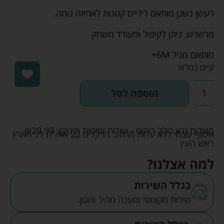
רעשן נשכן מותאם לידיים קטנות לאחיזה נוחה.
מרשרש, ניתן לקיפול ומעודד משחק
מותאם מגיל 6M+
קיים במלאי
הוספה לסל
משלוח (לא כולל ריהוט - שידות ומיטות תינוק):
29.99
₪
איסוף עצמי ללא עלות מרחוב הדקלים 22 אזה"ת לב הארץ
ראש העין
למה אצלנו?
בגלל השירות
שירות מקצועי ומענה מהיר והגון.