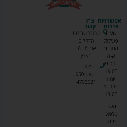
אפשרויות
צרו
שירות
קשר
שעות
כתובת:
שדרות
פעילות
הדקלים
החנות:
אזה''ת לב
א-ה
הארץ
9:00-
פלאפון
19:00
חנות:
050-
יום ו
4702021
10:00-
13:00
מענה
טלפוני
א-ה: