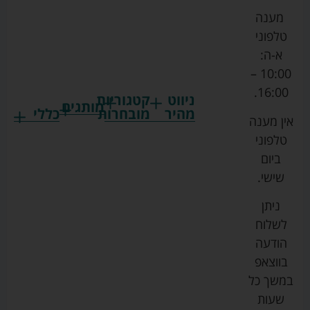
מענה
טלפוני
א-ה:
10:00 –
16:00.
ניווט
קטגוריות
מותגים
מהיר
מובחרות
כללי
אין מענה
גרקו
ביגוד
אמבטיות
תקנון
טלפוני
צ'יקו
לתינוקות
לתינוק
החנות
ביום
ספורט
הנקה
בוסטרים
הצהרת
שישי.
ליין
והאכלה
נגישות
כורסאות
ניתן
סייבקס
רחצה
הנקה
מדיניות
לשלוח
וטיפוח
מיננה
פרטיות
כסאות
הודעה
טקסטיל
אוכל
בייבי
מפת
בווצאפ
לתינוק
מישל
אתר
עגלות
במשך כל
טיולונים
לורנס
אודות
ריהוט
שעות