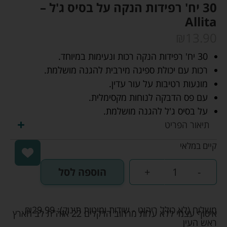
30 יח' רפידות הנקה על בסיס ג'ל –
Allita
₪
13.90
30 יח' רפידות הנקה רכות ונעימות במיוחד.
רכות עם יכולת ספיגה מירבית להגנה מושלמת.
מונעות רטיבות על עור עדין.
עם פס הדבקה לנוחות מקסימלית.
על בסיס ג'ל להגנה מושלמת.
תיאור הפריט
קיים במלאי
-
+
הוספה לסל
משלוח (לא כולל ריהוט - שידות ומיטות תינוק):
29.99
₪
איסוף עצמי ללא עלות מרחוב הדקלים 22 אזה"ת לב הארץ
ראש העין