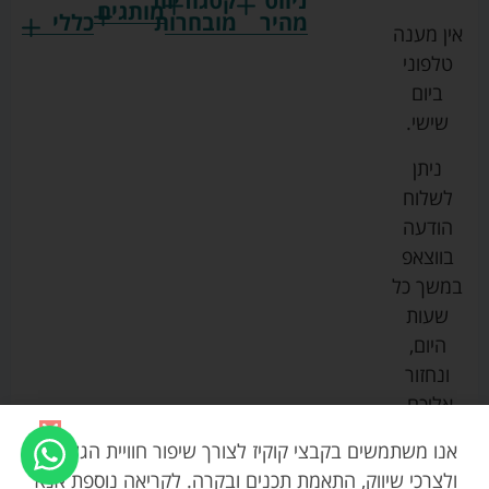
ניווט
קטגוריות
מותגים
מהיר
מובחרות
כללי
אין מענה
גרקו
ביגוד
אמבטיות
תקנון
טלפוני
צ'יקו
לתינוקות
לתינוק
החנות
ביום
ספורט
הנקה
בוסטרים
הצהרת
שישי.
ליין
והאכלה
נגישות
כורסאות
ניתן
סייבקס
רחצה
הנקה
מדיניות
לשלוח
וטיפוח
מיננה
פרטיות
כסאות
הודעה
טקסטיל
אוכל
בייבי
מפת
בווצאפ
לתינוק
מישל
אתר
עגלות
במשך כל
טיולונים
לורנס
אודות
ריהוט
שעות
לתינוק
מיטות
מוסטלה
הבלוג
היום,
תינוק
שלנו
ונחזור
משחקים
אוונט
אליכם.
וצעצועים
בטיחות
אנו משתמשים בקבצי קוקיז לצורך שיפור חוויית הגלישה,
ולצרכי שיווק, התאמת תכנים ובקרה. לקריאה נוספת אנא