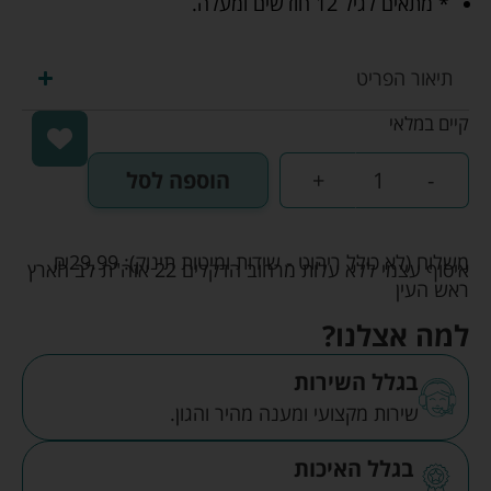
* מתאים לגיל 12 חודשים ומעלה.
תיאור הפריט
קיים במלאי
-
+
הוספה לסל
משלוח (לא כולל ריהוט - שידות ומיטות תינוק):
29.99
₪
איסוף עצמי ללא עלות מרחוב הדקלים 22 אזה"ת לב הארץ
ראש העין
למה אצלנו?
בגלל השירות
שירות מקצועי ומענה מהיר והגון.
בגלל האיכות