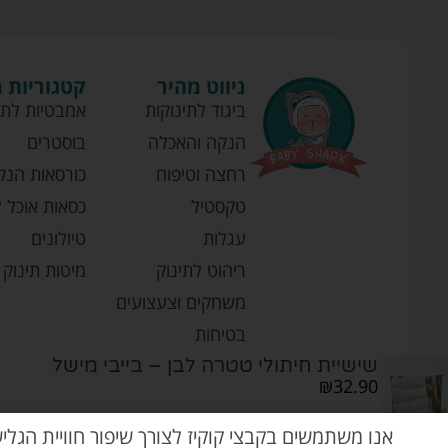
ניווט מהיר
קטגוריות 
ביגוד לתינוקות
אמבטיות לתי
הנקה והאכלה
בוסטרים
רחצה וטיפוח
כורסאות הנק
טקסטיל
כסאות אוכל ל
עגלות
טיולונים
ריהוט לתינוק
מיטות תינוק
משחקים וצעצועים
בטיחות
שישיית חיתולי טטרה לבן – בייבי מישל
₪
32.90
אנו משתמשים בקבצי קוקיז לצורך שיפור חוויית הגלי