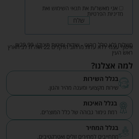
אני מאשר/ת את
תנאי השימוש
ואת
מדיניות הפרטיות
שלח
משלוח (לא כולל ריהוט - שידות ומיטות תינוק):
29.99
₪
איסוף עצמי ללא עלות מרחוב הדקלים 22 אזה"ת לב הארץ
ראש העין
למה אצלנו?
בגלל השירות
שירות מקצועי ומענה מהיר והגון.
בגלל האיכות
רמת גימור גבוהה של כלל המוצרים.
בגלל המחיר
מתחייבים למחירים זולים ואטרקטיבים.