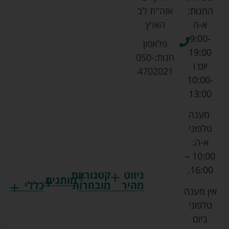
החנות:
אזה''ת לב
א-ה
הארץ
9:00-
פלאפון
19:00
חנות:
050-
יום ו
4702021
10:00-
13:00
מענה
טלפוני
א-ה:
10:00 –
16:00.
ניווט
קטגוריות
מותגים
מהיר
מובחרות
כללי
אין מענה
גרקו
ביגוד
אמבטיות
תקנון
טלפוני
צ'יקו
לתינוקות
לתינוק
החנות
ביום
ספורט
הנקה
בוסטרים
הצהרת