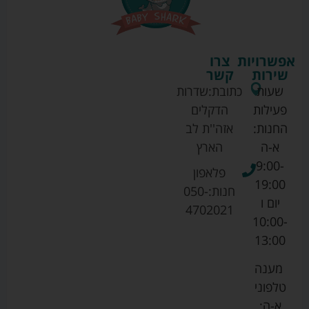
אפשרויות
צרו
שירות
קשר
שעות
כתובת:
שדרות
פעילות
הדקלים
החנות:
אזה''ת לב
א-ה
הארץ
9:00-
פלאפון
19:00
חנות:
050-
יום ו
4702021
10:00-
13:00
מענה
טלפוני
א-ה: