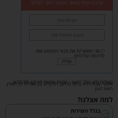
עדכנו אותי כאשר המוצר חוזר למלאי
אני מאשר/ת את
תנאי השימוש
ואת
מדיניות הפרטיות
שלח
משלוח (לא כולל ריהוט - שידות ומיטות תינוק):
29.99
₪
איסוף עצמי ללא עלות מרחוב הדקלים 22 אזה"ת לב הארץ
ראש העין
למה אצלנו?
בגלל השירות