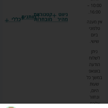
10:00 –
16:00.
ניווט
קטגוריות
מותגים
מהיר
מובחרות
כללי
אין מענה
גרקו
ביגוד
אמבטיות
תקנון
טלפוני
צ'יקו
לתינוקות
לתינוק
החנות
ביום
ספורט
הנקה
בוסטרים
הצהרת
שישי.
ליין
והאכלה
נגישות
כורסאות
ניתן
סייבקס
רחצה
הנקה
מדיניות
לשלוח
וטיפוח
מיננה
פרטיות
כסאות
הודעה
טקסטיל
אוכל
בייבי
מפת
בווצאפ
לתינוק
מישל
אתר
עגלות
במשך כל
טיולונים
לורנס
אודות
ריהוט
שעות
לתינוק
מיטות
מוסטלה
הבלוג
היום,
תינוק
שלנו
ונחזור
משחקים
אוונט
אליכם.
וצעצועים