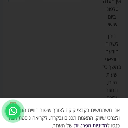
אין מענה
גרקו
ביגוד
אמבטיות
תקנון
טלפוני
צ'יקו
לתינוקות
לתינוק
החנות
ביום
ספורט
הנקה
בוסטרים
הצהרת
שישי.
ליין
והאכלה
נגישות
כורסאות
ניתן
סייבקס
רחצה
הנקה
מדיניות
לשלוח
וטיפוח
מיננה
פרטיות
כסאות
הודעה
טקסטיל
אוכל
בייבי
מפת
בווצאפ
לתינוק
מישל
אתר
עגלות
במשך כל
טיולונים
לורנס
אודות
ריהוט
שעות
לתינוק
מיטות
מוסטלה
הבלוג
היום,
תינוק
שלנו
ונחזור
משחקים
אוונט
אליכם.
וצעצועים
בטיחות
אנו משתמשים בקבצי קוקיז לצורך שיפור חוויית הגלישה,
ולצרכי שיווק, התאמת תכנים ובקרה. לקריאה נוספת אנא
כנסו ל
מדיניות הפרטיות
של האתר.