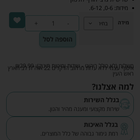
מידות: 0-6, 6-12.
+
-
מידה
הוספה לסל
משלוח (לא כולל ריהוט - שידות ומיטות תינוק):
29.99
₪
איסוף עצמי ללא עלות מרחוב הדקלים 22 אזה"ת לב הארץ
ראש העין
למה אצלנו?
בגלל השירות
שירות מקצועי ומענה מהיר והגון.
בגלל האיכות
רמת גימור גבוהה של כלל המוצרים.