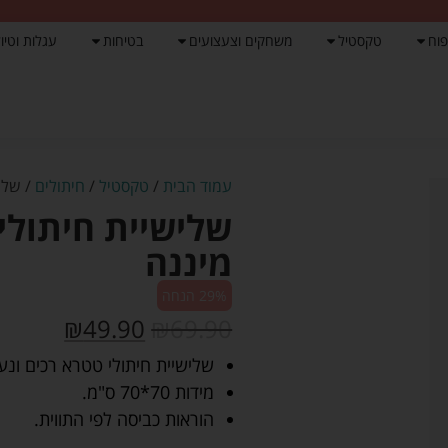
פוח
טקסטיל
משחקים וצעצועים
בטיחות
עגלות וטיול
עמוד הבית
/
טקסטיל
/
חיתולים
/ שליש
שלישיית חיתולי
מיננה
29% הנחה
₪
49.90
₪
69.90
שלישיית חיתולי טטרא רכים ונעימים עם
מידות 70*70 ס"מ.
הוראות כביסה לפי התווית.