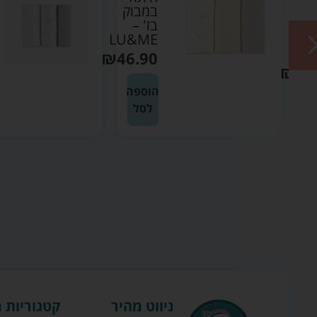
וק
במבוק
ת
בז' –
LU&ME
LU
₪
46.90
₪
46
הוספה
ה
לסל
ניווט מהיר
קטגוריות 