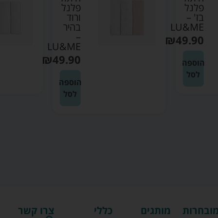
פלנל
פלנל
בז' –
ורוד
LU&ME
בהיר
–
₪
49.90
LU&ME
₪
49.90
הוספה
לסל
הוספה
לסל
מובחרות
מותגים
כללי
צרו קשר