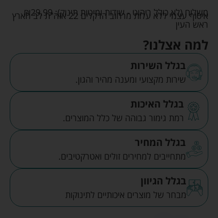
משלוח (לא כולל ריהוט - שידות ומיטות תינוק):
29.99
₪
איסוף עצמי ללא עלות מרחוב הדקלים 22 אזה"ת לב הארץ
ראש העין
למה אצלנו?
בגלל השירות
שירות מקצועי ומענה מהיר והגון.
בגלל האיכות
רמת גימור גבוהה של כלל המוצרים.
בגלל המחיר
מתחייבים למחירים זולים ואטרקטיבים.
בגלל הגיוון
מבחר של מוצרים איכותיים לתינוקות