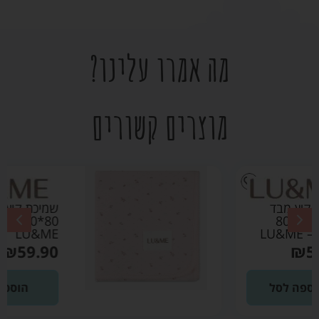
מה אמרו עלינו?
מוצרים קשורים
שמיכת קיץ מבד פוינטל
80*80 ורוד בהיר –
LU&ME
₪
59.90
הוספה לסל