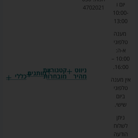
יום ו
4702021
10:00-
13:00
מענה
טלפוני
א-ה:
10:00 –
16:00.
ניווט
קטגוריות
מותגים
מהיר
מובחרות
כללי
אין מענה
גרקו
ביגוד
אמבטיות
תקנון
טלפוני
צ'יקו
לתינוקות
לתינוק
החנות
ביום
ספורט
הנקה
בוסטרים
הצהרת
שישי.
ליין
והאכלה
נגישות
כורסאות
ניתן
סייבקס
רחצה
הנקה
מדיניות
לשלוח
וטיפוח
מיננה
פרטיות
כסאות
הודעה