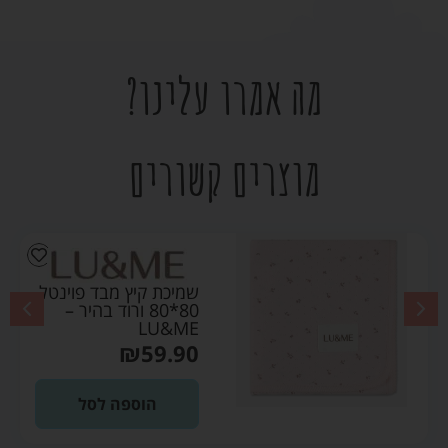
מה אמרו עלינו?
מוצרים קשורים
שמיכת קיץ מבד פוינטל
80*80 ורוד בהיר –
LU&ME
₪
59.90
הוספה לסל