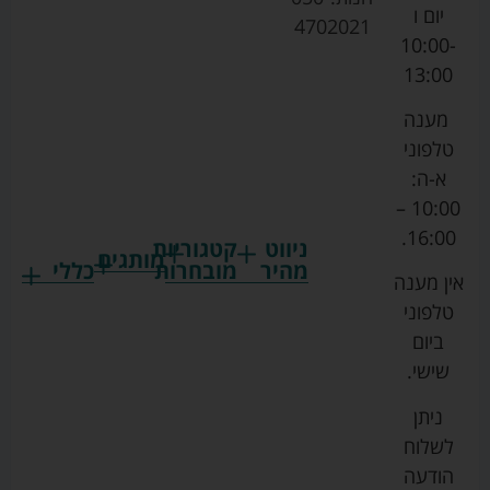
יום ו
4702021
10:00-
13:00
מענה
טלפוני
א-ה:
10:00 –
16:00.
ניווט
קטגוריות
מותגים
מהיר
מובחרות
כללי
אין מענה
גרקו
ביגוד
אמבטיות
תקנון
טלפוני
צ'יקו
לתינוקות
לתינוק
החנות
ביום
ספורט
הנקה
בוסטרים
הצהרת
שישי.
ליין
והאכלה
נגישות
כורסאות
ניתן
סייבקס
רחצה
הנקה
מדיניות
לשלוח
וטיפוח
מיננה
פרטיות
כסאות
הודעה