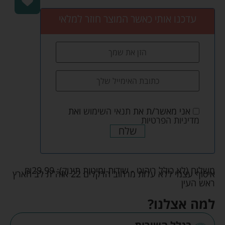
עדכנו אותי כאשר המוצר חוזר למלאי
אני מאשר/ת את
תנאי השימוש
ואת
מדיניות הפרטיות
שלח
משלוח (לא כולל ריהוט - שידות ומיטות תינוק):
29.99
₪
איסוף עצמי ללא עלות מרחוב הדקלים 22 אזה"ת לב הארץ
ראש העין
למה אצלנו?