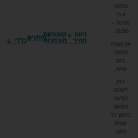
טלפוני
א-ה:
10:00 –
16:00.
ניווט
קטגוריות
מותגים
מהיר
מובחרות
כללי
אין מענה
גרקו
ביגוד
אמבטיות
תקנון
טלפוני
צ'יקו
לתינוקות
לתינוק
החנות
ביום
ספורט
הנקה
בוסטרים
הצהרת
שישי.
ליין
והאכלה
נגישות
כורסאות
ניתן
סייבקס
רחצה
הנקה
מדיניות
לשלוח
וטיפוח
מיננה
פרטיות
כסאות
הודעה
טקסטיל
אוכל
בייבי
מפת
בווצאפ
לתינוק
מישל
אתר
עגלות
במשך כל
טיולונים
לורנס
אודות
ריהוט
שעות
לתינוק
מיטות
מוסטלה
הבלוג
היום,