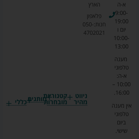
א-ה
הארץ
9:00-
פלאפון
19:00
חנות:
050-
יום ו
4702021
10:00-
13:00
מענה
טלפוני
א-ה:
10:00 –
16:00.
ניווט
קטגוריות
מותגים
מהיר
מובחרות
כללי
אין מענה
גרקו
ביגוד
אמבטיות
תקנון
טלפוני
צ'יקו
לתינוקות
לתינוק
החנות
ביום
ספורט
הנקה
בוסטרים
הצהרת
שישי.
ליין
והאכלה
נגישות
כורסאות