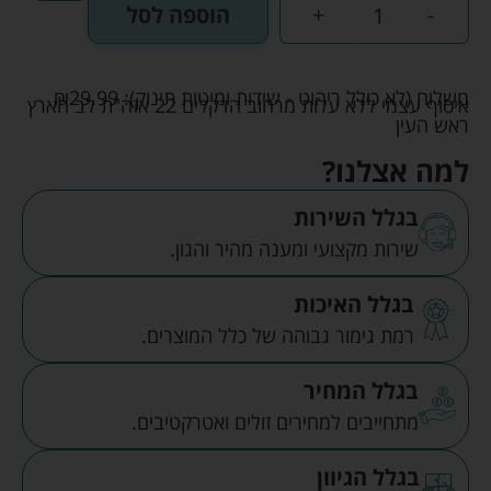
-
+
הוספה לסל
משלוח (לא כולל ריהוט - שידות ומיטות תינוק):
29.99
₪
איסוף עצמי ללא עלות מרחוב הדקלים 22 אזה"ת לב הארץ
ראש העין
למה אצלנו?
בגלל השירות
שירות מקצועי ומענה מהיר והגון.
בגלל האיכות
רמת גימור גבוהה של כלל המוצרים.
בגלל המחיר
מתחייבים למחירים זולים ואטרקטיבים.
בגלל הגיוון