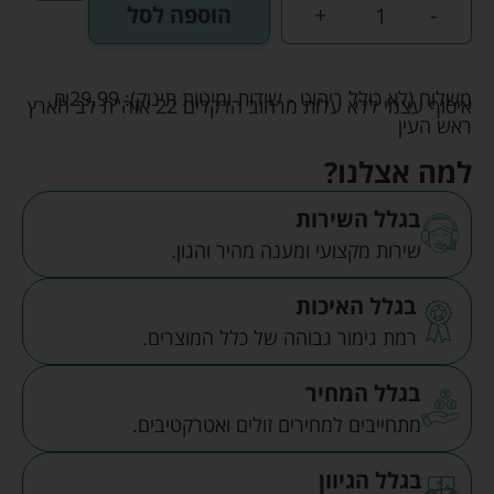
-
+
הוספה לסל
משלוח (לא כולל ריהוט - שידות ומיטות תינוק):
29.99
₪
איסוף עצמי ללא עלות מרחוב הדקלים 22 אזה"ת לב הארץ
ראש העין
למה אצלנו?
בגלל השירות
שירות מקצועי ומענה מהיר והגון.
בגלל האיכות
רמת גימור גבוהה של כלל המוצרים.
בגלל המחיר
מתחייבים למחירים זולים ואטרקטיבים.
בגלל הגיוון