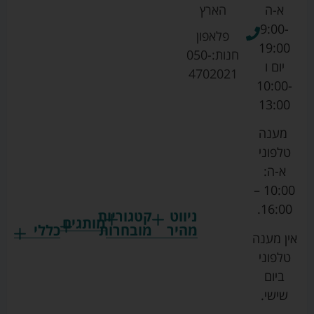
א-ה
הארץ
9:00-
פלאפון
19:00
חנות:
050-
יום ו
4702021
10:00-
13:00
מענה
טלפוני
א-ה:
10:00 –
16:00.
ניווט
קטגוריות
מותגים
מהיר
מובחרות
כללי
אין מענה
גרקו
ביגוד
אמבטיות
תקנון
טלפוני
צ'יקו
לתינוקות
לתינוק
החנות
ביום
ספורט
הנקה
בוסטרים
הצהרת
שישי.
ליין
והאכלה
נגישות
כורסאות