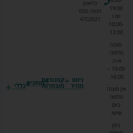
9:00-
פלאפון
19:00
חנות:
050-
יום ו
4702021
10:00-
13:00
מענה
טלפוני
א-ה:
10:00 –
16:00.
ניווט
קטגוריות
מותגים
מהיר
מובחרות
כללי
אין מענה
גרקו
ביגוד
אמבטיות
תקנון
טלפוני
צ'יקו
לתינוקות
לתינוק
החנות
ביום
ספורט
הנקה
בוסטרים
הצהרת
שישי.
ליין
והאכלה
נגישות
כורסאות
ניתן
סייבקס
רחצה
הנקה
מדיניות