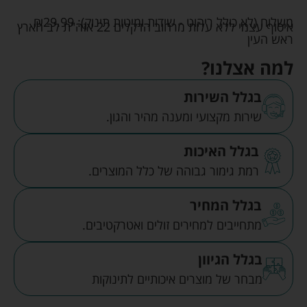
משלוח (לא כולל ריהוט - שידות ומיטות תינוק):
29.99
₪
איסוף עצמי ללא עלות מרחוב הדקלים 22 אזה"ת לב הארץ
ראש העין
למה אצלנו?
בגלל השירות
שירות מקצועי ומענה מהיר והגון.
בגלל האיכות
רמת גימור גבוהה של כלל המוצרים.
בגלל המחיר
מתחייבים למחירים זולים ואטרקטיבים.
בגלל הגיוון
מבחר של מוצרים איכותיים לתינוקות