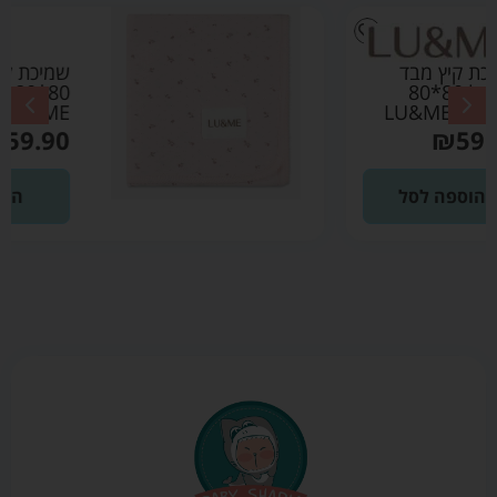
שמיכת קיץ מבד פוינטל
80*80 ורוד בהיר –
LU&ME
₪
59.90
הוספה לסל