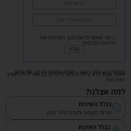
אני מאשר/ת את
תנאי השימוש
ואת
מדיניות הפרטיות
שלח
משלוח (לא כולל ריהוט - שידות ומיטות תינוק):
29.99
₪
איסוף עצמי ללא עלות מרחוב הדקלים 22 אזה"ת לב הארץ
ראש העין
למה אצלנו?
בגלל השירות
שירות מקצועי ומענה מהיר והגון.
בגלל האיכות