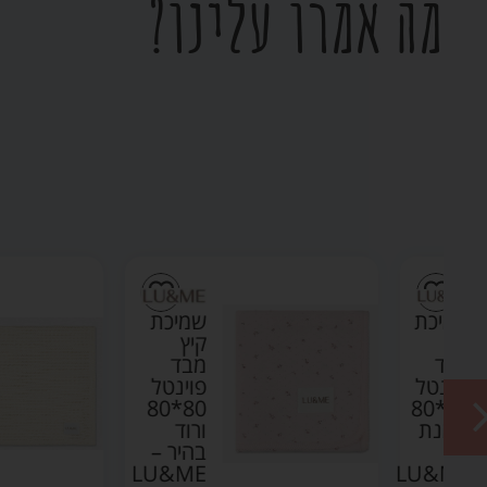
מה אמרו עלינו?
ת
שמיכת
קיץ
מבד
ל
פוינטל
80*80
80*8
ת
ורוד
בהיר –
LU&ME
LU