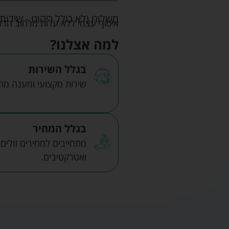
משלוח (לא כולל ריהוט - שידות 
איסוף עצמי ללא עלות מרחוב הדקלים 22 אזה"ת לב הארץ ר
למה אצלנו?
בגלל השירות
שירות מקצועי ומענה מהיר
בגלל המחיר
מתחייבים למחירים זולים
ואטרקטיבים.