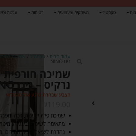
פוח
טקסטיל
משחקים וצעצועים
בטיחות
עגלות וטיול
עמוד הבית
/
טקסטיל
/
שמיכות לתינוק
נינו NINO
נרקיס – נינו NINO
הצבע שבחרת כרגע אזל מהמלאי
₪
119.00
שמיכת פליז לתינוק, רכה ומפנק
מתאימה לשימוש בעגלה, מיטה, 
נהדרת ליציאה מבית החולים ו