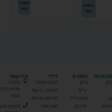
הוספה
הוספה
לסל
לסל
מובחרות
מותגים
כללי
צרו קשר
נוק
גרקו
תקנון החנות
כתובת:
שדרות הדקל
צ'יקו
הצהרת נגישות
הארץ
ה
ספורט ליין
מדיניות פרטיות
תינוק
סייבקס
מפת אתר
פלאפון חנות