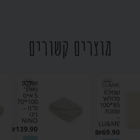
מוצרים קשורים
שמיכת
פאדג'
שמיכת
S אייס
סלולאר
100*70
85*100
ס"מ –
שמנת
נינו
–
NINO
LU&ME
₪
139.90
₪
69.90