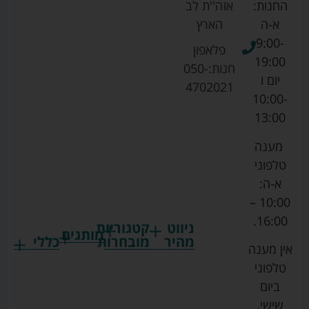
החנות:
אזה''ת לב
א-ה
הארץ
9:00-
פלאפון
19:00
חנות:
050-
יום ו
4702021
10:00-
13:00
מענה
טלפוני
א-ה:
10:00 –
16:00.
ניווט
קטגוריות
מותגים
מהיר
מובחרות
כללי
אין מענה
גרקו
ביגוד
אמבטיות
תקנון
טלפוני
צ'יקו
לתינוקות
לתינוק
החנות
ביום
ספורט
הנקה
בוסטרים
הצהרת
שישי.