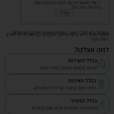
אני מאשר/ת את
תנאי השימוש
ואת
מדיניות הפרטיות
שלח
משלוח (לא כולל ריהוט - שידות ומיטות תינוק):
29.99
₪
איסוף עצמי ללא עלות מרחוב הדקלים 22 אזה"ת לב הארץ
ראש העין
למה אצלנו?
בגלל השירות
שירות מקצועי ומענה מהיר והגון.
בגלל האיכות
רמת גימור גבוהה של כלל המוצרים.
בגלל המחיר
מתחייבים למחירים זולים ואטרקטיבים.