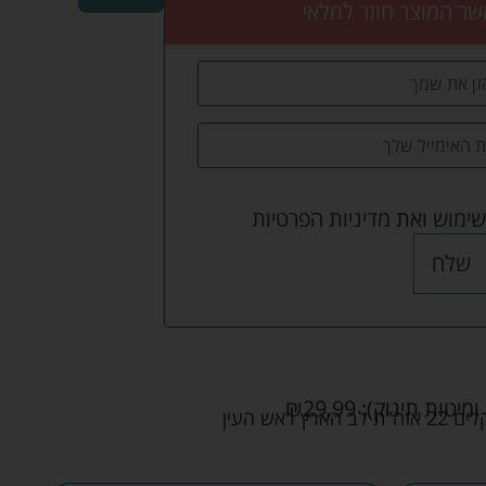
שר המוצר חוזר למלאי
שימוש
ואת
מדיניות הפרטיות
שלח
ומיטות תינוק):
29.99
₪
אש העין