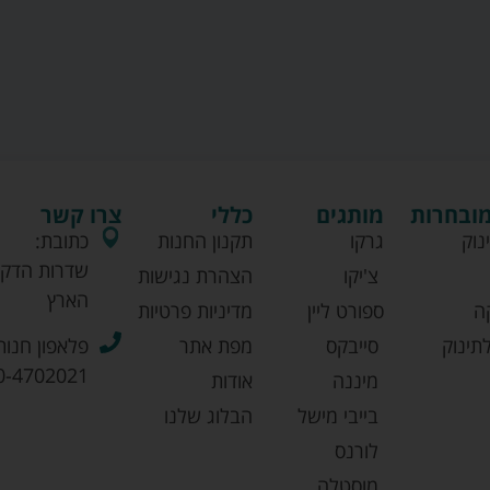
מובחרות
מותגים
כללי
צרו קשר
נוק
גרקו
תקנון החנות
כתובת:
שדרות הדקל
צ'יקו
הצהרת נגישות
הארץ
ה
ספורט ליין
מדיניות פרטיות
תינוק
סייבקס
מפת אתר
פלאפון חנות
0-4702021
מיננה
אודות
בייבי מישל
הבלוג שלנו
לורנס
מוסטלה