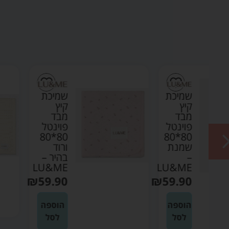
ת
שמיכת
קיץ
מבד
ל
פוינטל
80*80
80*8
ת
ורוד
בהיר –
LU&ME
LU
₪
59.90
₪
59
ה
הוספה
לסל