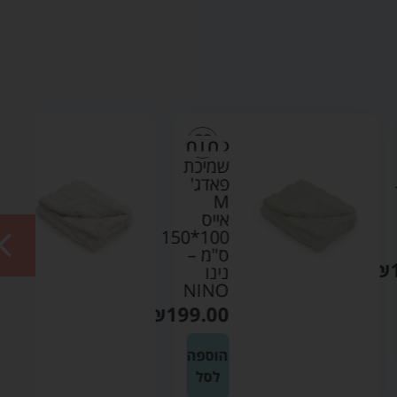
שמיכת
שמיכת
פאדג'
פאדג'
M
M
אייס
קרם
100*150
100*150
ס"מ –
ס"מ –
נינו
נינו
NINO
NINO
₪
199.00
₪
199.00
הוספה
הוספה
לסל
לסל