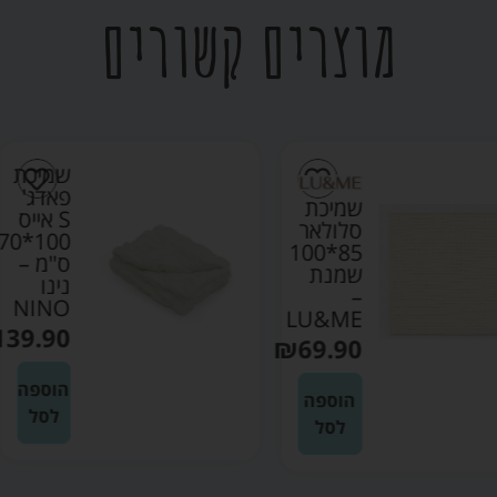
מוצרים קשורים
שמיכת
פאדג'
שמיכת
S אייס
סלולאר
100*70
85*100
ס"מ –
שמנת
נינו
–
NINO
LU&ME
₪
139.90
₪
69.90
הוספה
הוספה
לסל
לסל