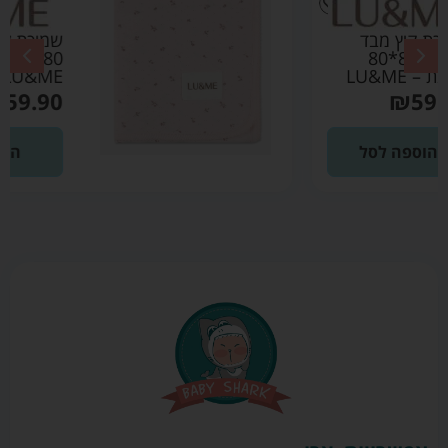
שמיכת קיץ מבד פוינטל
80*80 ורוד בהיר –
LU&ME
₪
59.90
הוספה לסל