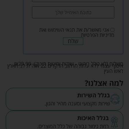
אני מאשר/ת את
תנאי השימוש
ואת
מדיניות הפרטיות
שלח
משלוח (לא כולל ריהוט - שידות ומיטות תינוק):
29.99
₪
איסוף עצמי ללא עלות מרחוב הדקלים 22 אזה"ת לב הארץ
ראש העין
למה אצלנו?
בגלל השירות
שירות מקצועי ומענה מהיר והגון.
בגלל האיכות
רמת גימור גבוהה של כלל המוצרים.