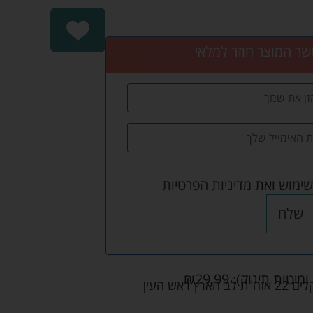
שר המוצר חוזר למלאי
שימוש
ואת
מדיניות הפרטיות
שלח
ומיטות תינוק):
29.99
₪
אש העין