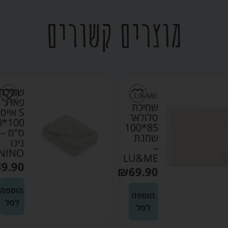
מוצרים קשורים
שמיכת
פאדג'
שמיכת
S אייס
סלולאר
100*70
85*100
ס"מ –
שמנת
נינו
–
NINO
LU&ME
₪
139.90
₪
69.90
הוספה
הוספה
לסל
לסל