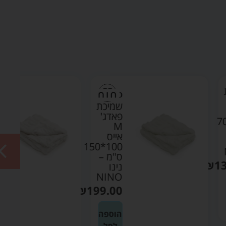
שמיכת
שמיכת
פאדג'
פאדג'
M
M
אייס
קרם
100*150
100*150
ס"מ –
ס"מ –
נינו
נינו
NINO
NINO
₪
199.00
₪
199.00
הוספה
הוספה