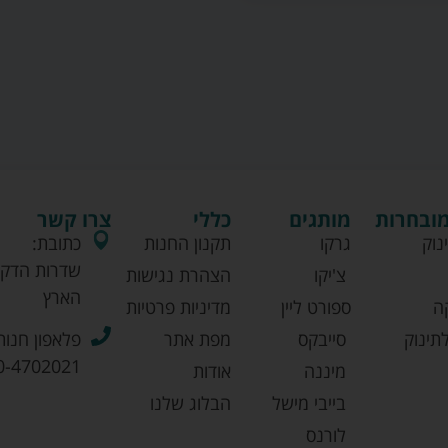
מובחרות
מותגים
כללי
צרו קשר
נוק
גרקו
תקנון החנות
כתובת:
שדרות הדקל
צ'יקו
הצהרת נגישות
הארץ
ה
ספורט ליין
מדיניות פרטיות
תינוק
סייבקס
מפת אתר
פלאפון חנות
0-4702021
מיננה
אודות
בייבי מישל
הבלוג שלנו
לורנס