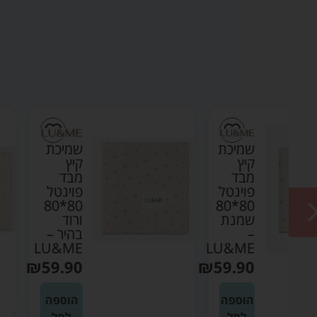
ת
שמיכת
קיץ
מבד
ל
פוינטל
80*80
80*8
ת
ורוד
בהיר –
LU&ME
LU
₪
59.90
₪
59
ה
הוספה