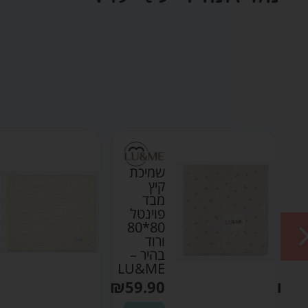
ת
שמיכת
קיץ
מבד
ל
פוינטל
80*80
80*8
ת
ורוד
בהיר –
LU&ME
LU
₪
59.90
₪
59