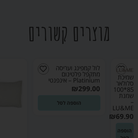
מוצרים קשורים
לול קמפינג ועריסה
מתקפל פלטינום
שמיכת
Platinium – אינפנטי
סלולאר
₪
299.00
85*100
שמנת
–
הוספה לסל
LU&ME
₪
69.90
הוספה
לסל