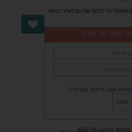
שר המוצר חוזר למלאי
שימוש
ואת
מדיניות הפרטיות
שלח
ומיטות תינוק):
29.99
₪
אש העין