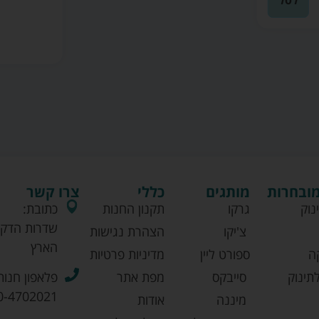
מובחרות
מותגים
כללי
צרו קשר
נוק
גרקו
תקנון החנות
כתובת:
שדרות הדקל
צ'יקו
הצהרת נגישות
הארץ
ה
ספורט ליין
מדיניות פרטיות
תינוק
סייבקס
מפת אתר
פלאפון חנות
0-4702021
מיננה
אודות