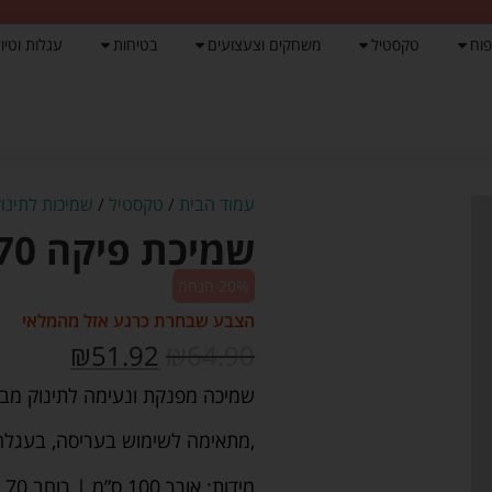
פוח
טקסטיל
משחקים וצעצועים
בטיחות
עגלות וטיול
עמוד הבית
/
טקסטיל
/
שמיכות לתינוק
שמיכת פיקה 70*100 צבע באז – לורנס
20% הנחה
הצבע שבחרת כרגע אזל מהמלאי
₪
51.92
₪
64.90
שמיכה מפנקת ונעימה לתינוק מבד פיקה 100% כותנה משובחת 
,מתאימה לשימוש בעריסה, בעגלה 
מידות: אורך 100 ס”מ | רוחב 70 ס”מ.