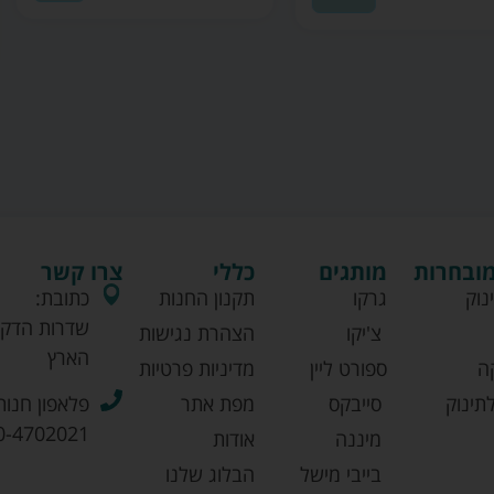
מובחרות
מותגים
כללי
צרו קשר
נוק
גרקו
תקנון החנות
כתובת:
שדרות הדקל
צ'יקו
הצהרת נגישות
הארץ
ה
ספורט ליין
מדיניות פרטיות
תינוק
סייבקס
מפת אתר
פלאפון חנות
0-4702021
מיננה
אודות
בייבי מישל
הבלוג שלנו