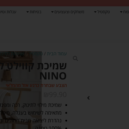
פוח
טקסטיל
משחקים וצעצועים
בטיחות
עגלות וטיול
עמוד הבית
/
טקסטיל
/
שמיכות לתינוק
שמיכת קווילט לת
NINO
הצבע שבחרת כרגע אזל מהמלאי
₪
99.90
שמיכת מילוי לתינוק, רכה ומפנק
מתאימה לשימוש בעגלה, מיטה, 
נהדרת ליציאה מבית החולים ו
100% כותנה.