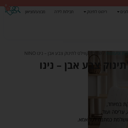
0
0
ונים
ריהוט לתינוק
חבילות לידה
מבצע/מציאון
ות ופעוטות
/ שמיכת קווילט לתינוק צבע אבן – נינו NINO
ינוק צבע אבן – נינו
ת במיוחד,
עריסה ועוד.
מושלמת כמתנה לכל אמא.