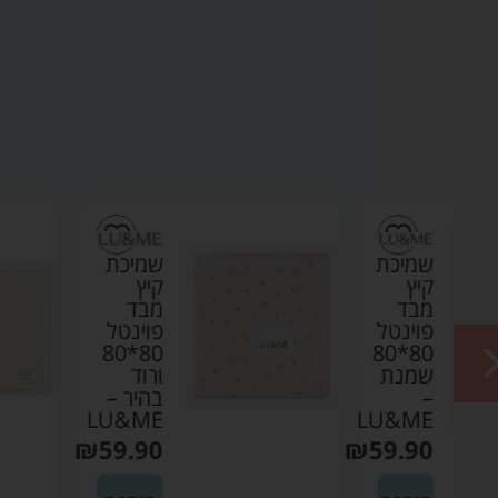
ת
שמיכת
קיץ
מבד
ל
פוינטל
80*80
80*8
ת
ורוד
בהיר –
LU&ME
LU
₪
59.90
₪
59