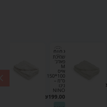
שמיכת
שמיכת
פאדג'
פאדג'
M
M
אייס
קרם
100*150
100*150
ס"מ –
ס"מ –
נינו
נינו
NINO
NINO
₪
199.00
₪
199.00