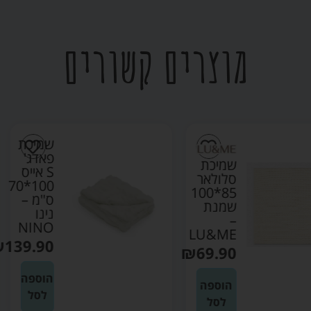
מוצרים קשורים
שמיכת
פאדג'
שמיכת
S אייס
סלולאר
100*70
85*100
ס"מ –
שמנת
נינו
–
NINO
LU&ME
₪
139.90
₪
69.90
הוספה
הוספה
לסל
לסל