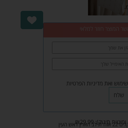
שר המוצר חוזר למלאי
שימוש
ואת
מדיניות הפרטיות
שלח
ומיטות תינוק):
29.99
₪
אש העין