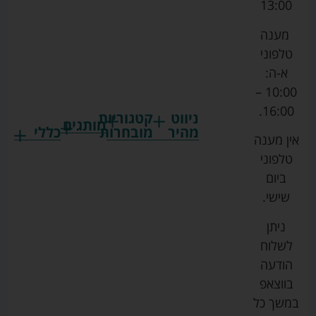
13:00
מענה
טלפוני
א-ה:
10:00 –
16:00.
ניווט
קטגוריות
מותגים
מהיר
מובחרות
כללי
אין מענה
גרקו
ביגוד
אמבטיות
תקנון
טלפוני
צ'יקו
לתינוקות
לתינוק
החנות
ביום
ספורט
הנקה
בוסטרים
הצהרת
שישי.
ליין
והאכלה
נגישות
כורסאות
ניתן
סייבקס
רחצה
הנקה
מדיניות
לשלוח
וטיפוח
מיננה
פרטיות
כסאות
הודעה
טקסטיל
אוכל
בייבי
מפת
בווצאפ
לתינוק
מישל
אתר
עגלות
במשך כל
טיולונים
לורנס
אודות