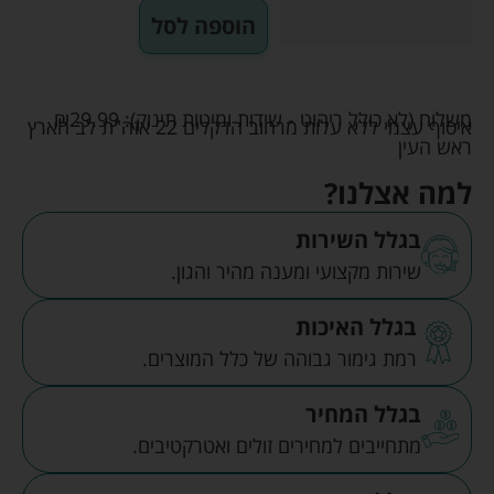
הוספה לסל
משלוח (לא כולל ריהוט - שידות ומיטות תינוק):
29.99
₪
איסוף עצמי ללא עלות מרחוב הדקלים 22 אזה"ת לב הארץ
ראש העין
למה אצלנו?
בגלל השירות
שירות מקצועי ומענה מהיר והגון.
בגלל האיכות
רמת גימור גבוהה של כלל המוצרים.
בגלל המחיר
מתחייבים למחירים זולים ואטרקטיבים.