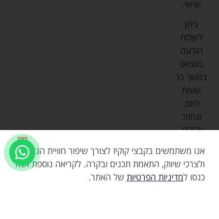
שישי.
ליין
והאכלה
נגישות
כורסאות
ניתן
סייבקס
רחצה
הנקה
מדיניות
לשלוח
וטיפוח
מיננה
פרטיות
כסאות
הודעה
טקסטיל
אוכל
בייבי
מפת
בווצאפ
לתינוק
מישל
אתר
עגלות
במשך כל
טיולונים
לורנס
אודות
ריהוט
שעות
לתינוק
מיטות
מוסטלה
הבלוג
היום,
תינוק
שלנו
ונחזור
משחקים
אוונט
אליכם.
וצעצועים
בטיחות
אנו משתמשים בקבצי קוקיז לצורך שיפור חוויית הגלישה,
ולצרכי שיווק, התאמת תכנים ובקרה. לקריאה נוספת אנא
כנסו ל
מדיניות הפרטיות
של האתר.
₪
69.90
שמיכת קטיפה חורפית גדולה
בחר אפשרות והוסף
רכה ועבה במיוחד 80*110 –
צחית
לסל