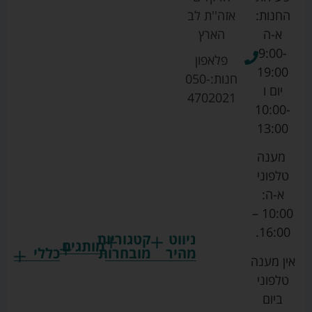
החנות:
אזה''ת לב
א-ה
הארץ
9:00-
פלאפון
19:00
חנות:
050-
יום ו
4702021
10:00-
13:00
מענה
טלפוני
א-ה:
10:00 –
16:00.
ניווט
קטגוריות
מותגים
מהיר
מובחרות
כללי
אין מענה
גרקו
ביגוד
אמבטיות
תקנון
טלפוני
צ'יקו
לתינוקות
לתינוק
החנות
ביום
ספורט
הנקה
בוסטרים
הצהרת