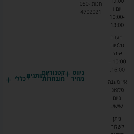
19:00
חנות:
050-
יום ו
4702021
10:00-
13:00
מענה
טלפוני
א-ה:
10:00 –
16:00.
ניווט
קטגוריות
מותגים
מהיר
מובחרות
כללי
אין מענה
גרקו
ביגוד
אמבטיות
תקנון
טלפוני
צ'יקו
לתינוקות
לתינוק
החנות
ביום
ספורט
הנקה
בוסטרים
הצהרת
שישי.
ליין
והאכלה
נגישות
כורסאות
ניתן
סייבקס
רחצה
הנקה
מדיניות
לשלוח
וטיפוח
מיננה
פרטיות
כסאות