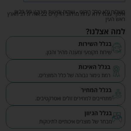
משלוח (לא כולל ריהוט - שידות ומיטות תינוק):
29.99
₪
איסוף עצמי ללא עלות מרחוב הדקלים 22 אזה"ת לב הארץ
ראש העין
למה אצלנו?
בגלל השירות
שירות מקצועי ומענה מהיר והגון.
בגלל האיכות
רמת גימור גבוהה של כלל המוצרים.
בגלל המחיר
מתחייבים למחירים זולים ואטרקטיבים.
בגלל הגיוון
מבחר של מוצרים איכותיים לתינוקות