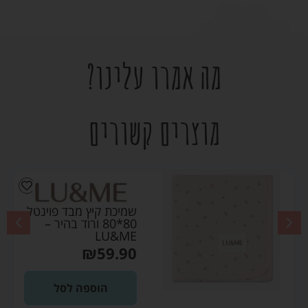
מה אמרו עלינו?
מוצרים קשורים
שמיכת קיץ מבד פוינטל
80*80 ורוד בהיר –
LU&ME
₪
59.90
הוספה לסל