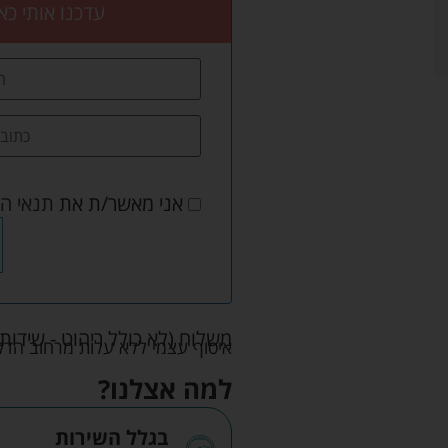
עדכנו אותי כא
אני מאשר/ת את
תנאי ה
משלוח (לא כולל ריהוט - שידות 
איסוף עצמי ללא עלות מרחוב הדקלים 22 אזה"ת לב הארץ ר
למה אצלנו?
בגלל השירות