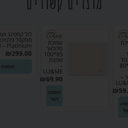
מוצרים קשורים
לול קמפינג ועריסה
מתקפל פלטינום
שמיכת
Platinium – אינפנטי
סלולאר
₪
299.00
85*100
שמנת
–
הוספה לסל
LU&ME
₪
69.90
הוספה
לסל