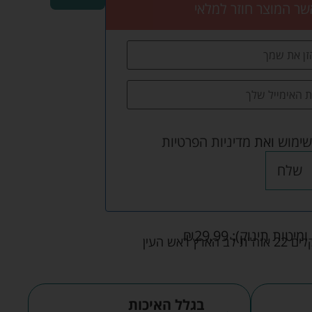
שר המוצר חוזר למלאי
שימוש
ואת
מדיניות הפרטיות
שלח
ומיטות תינוק):
29.99
₪
אש העין
בגלל האיכות