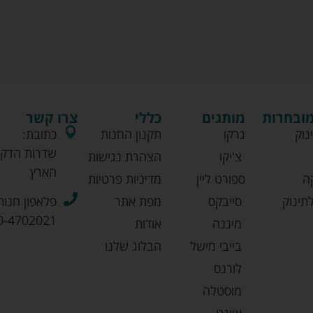
מובחרות
מותגים
כללי
צרו קשר
נוק
גרקו
תקנון החנות
כתובת:
שדרות הדקל
צ'יקו
הצהרת נגישות
הארץ
ה
ספורט ליין
מדיניות פרטיות
תינוק
סייבקס
מפת אתר
פלאפון חנות
0-4702021
מיננה
אודות
בייבי מישל
הבלוג שלנו
לורנס
מוסטלה