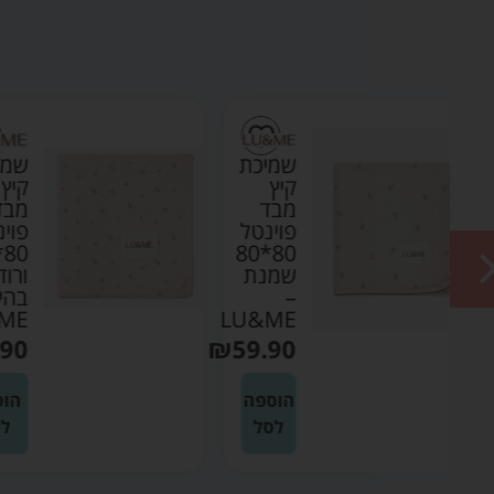
ת
שמיכת
קיץ
מבד
ל
פוינטל
80*80
80*8
ת
ורוד
בהיר –
LU&ME
LU
₪
59.90
₪
59
ה
הוספה
לסל