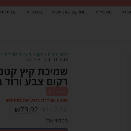
פוח
טקסטיל
משחקים וצעצועים
בטיחות
עגלות וטיול
עמוד הבית
/
טקסטיל
/
שמיכות לתינוק
צבע ורוד בהיר – מיננה
רקום צבע ורוד ב
32% הנחה
הצבע שבחרת כרגע אזל מהמלאי
₪
79.92
₪
117.88
המלאי אזל