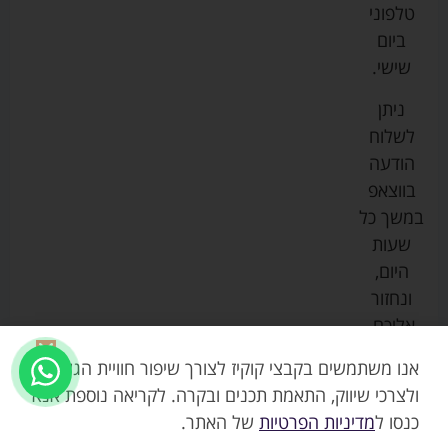
טלפוני
צ'יקו
לתינוקות
לתינוק
החנות
ביום
ספורט
הנקה
בוסטרים
הצהרת
שישי.
ליין
והאכלה
נגישות
כורסאות
ניתן
סייבקס
רחצה
הנקה
מדיניות
לשלוח
וטיפוח
מיננה
פרטיות
כסאות
הודעה
טקסטיל
אוכל
בייבי
מפת
בווצאפ
לתינוק
מישל
אתר
עגלות
במשך כל
טיולונים
לורנס
אודות
ריהוט
שעות
לתינוק
מיטות
מוסטלה
הבלוג
היום,
תינוק
שלנו
ונחזור
משחקים
אוונט
אליכם.
וצעצועים
בטיחות
אנו משתמשים בקבצי קוקיז לצורך שיפור חוויית הגלישה,
ולצרכי שיווק, התאמת תכנים ובקרה. לקריאה נוספת אנא
כנסו ל
מדיניות הפרטיות
של האתר.