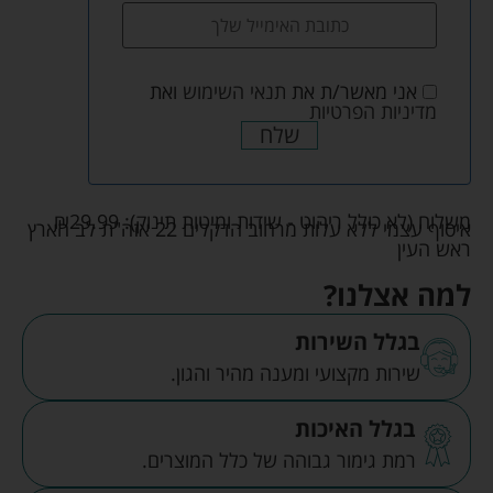
אני מאשר/ת את
תנאי השימוש
ואת
מדיניות הפרטיות
שלח
משלוח (לא כולל ריהוט - שידות ומיטות תינוק):
29.99
₪
איסוף עצמי ללא עלות מרחוב הדקלים 22 אזה"ת לב הארץ
ראש העין
למה אצלנו?
בגלל השירות
שירות מקצועי ומענה מהיר והגון.
בגלל האיכות
רמת גימור גבוהה של כלל המוצרים.