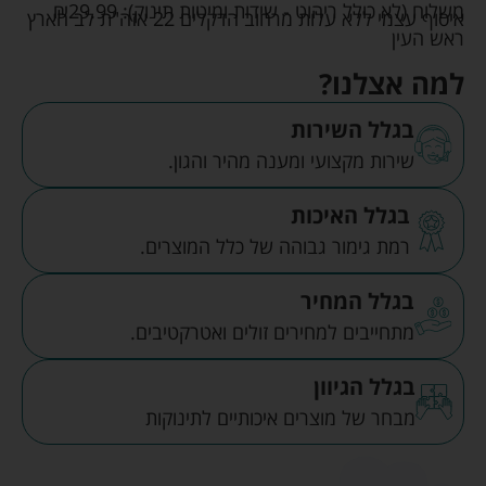
משלוח (לא כולל ריהוט - שידות ומיטות תינוק):
29.99
₪
איסוף עצמי ללא עלות מרחוב הדקלים 22 אזה"ת לב הארץ
ראש העין
למה אצלנו?
בגלל השירות
שירות מקצועי ומענה מהיר והגון.
בגלל האיכות
רמת גימור גבוהה של כלל המוצרים.
בגלל המחיר
מתחייבים למחירים זולים ואטרקטיבים.
בגלל הגיוון
מבחר של מוצרים איכותיים לתינוקות