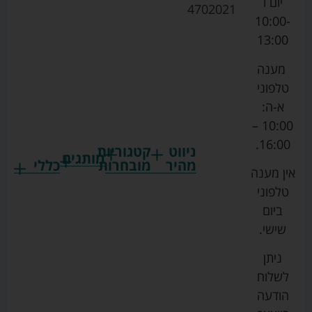
יום ו
4702021
10:00-
13:00
מענה
טלפוני
א-ה:
10:00 –
16:00.
ניווט
קטגוריות
מותגים
מהיר
מובחרות
כללי
אין מענה
גרקו
ביגוד
אמבטיות
תקנון
טלפוני
צ'יקו
לתינוקות
לתינוק
החנות
ביום
ספורט
הנקה
בוסטרים
הצהרת
שישי.
ליין
והאכלה
נגישות
כורסאות
ניתן
סייבקס
רחצה
הנקה
מדיניות
לשלוח
וטיפוח
מיננה
פרטיות
כסאות
הודעה
טקסטיל
אוכל
בייבי
מפת