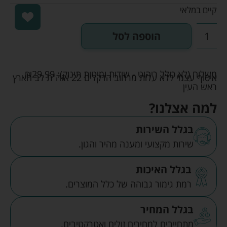
קיים במלאי
הוספה לסל
משלוח (לא כולל ריהוט - שידות ומיטות תינוק):
29.99
₪
איסוף עצמי ללא עלות מרחוב הדקלים 22 אזה"ת לב הארץ
ראש העין
למה אצלנו?
בגלל השירות
שירות מקצועי ומענה מהיר והגון.
בגלל האיכות
רמת גימור גבוהה של כלל המוצרים.
בגלל המחיר
מתחייבים למחירים זולים ואטרקטיבים.