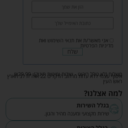
אני מאשר/ת את
תנאי השימוש
ואת
מדיניות הפרטיות
שלח
משלוח (לא כולל ריהוט - שידות ומיטות תינוק):
29.99
₪
איסוף עצמי ללא עלות מרחוב הדקלים 22 אזה"ת לב הארץ
ראש העין
למה אצלנו?
בגלל השירות
שירות מקצועי ומענה מהיר והגון.
בגלל האיכות