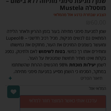
שמן למניעת סימני מתיחה ללא בישום –
מוסטלה Mustela
הצבע שבחרת כרגע אזל מהמלאי
₪
60.00
שמן למניעת סימני מתיחה בעור בזמן ההריון ולאחר הלידה
המתאים גם לנשים מניקות. מכיל רכיב חדשני – ®Lupeol
ומועשר בשמנים המזינים את העור, מחזקים את גמישותו
ומותירים אותו רך כמשי.
בטוח לשימוש
לאם ולתינוק. נספג
בקלות ואינו מותיר תחושת שמנוניות על העור.
לשמן
יעילות מוכחת
98% מהנשים ההרות שהשתתפו
במחקר, הסכימו כי השמן מסייע במניעת סימני מתיחה.
תיאור הפריט
המלאי אזל
עדכנו אותי כאשר המוצר חוזר למלאי