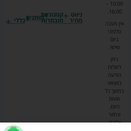
10:00 –
16:00.
ניווט
קטגוריות
מותגים
מהיר
מובחרות
כללי
אין מענה
גרקו
ביגוד
אמבטיות
תקנון
טלפוני
צ'יקו
לתינוקות
לתינוק
החנות
ביום
ספורט
הנקה
בוסטרים
הצהרת
שישי.
ליין
והאכלה
נגישות
כורסאות
ניתן
סייבקס
רחצה
הנקה
מדיניות
לשלוח
וטיפוח
מיננה
פרטיות
כסאות
הודעה
טקסטיל
אוכל
בייבי
מפת
בווצאפ
לתינוק
מישל
אתר
עגלות
במשך כל
טיולונים
לורנס
אודות
ריהוט
שעות
לתינוק
מיטות
מוסטלה
הבלוג
היום,
תינוק
שלנו
ונחזור
משחקים
אוונט
אליכם.
וצעצועים