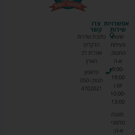
אפשרויות
צרו
שירות
קשר
שעות
כתובת:
שדרות
פעילות
הדקלים
החנות:
אזה''ת לב
א-ה
הארץ
9:00-
פלאפון
19:00
חנות:
050-
יום ו
4702021
10:00-
13:00
מענה
טלפוני
א-ה: