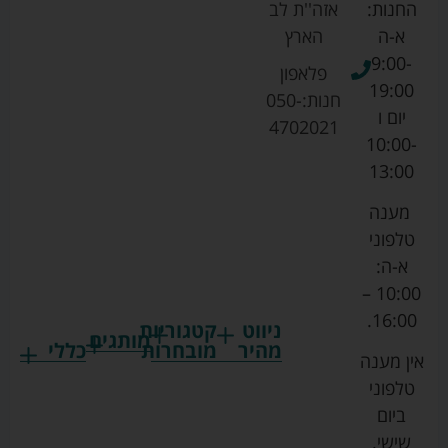
החנות:
אזה''ת לב
א-ה
הארץ
9:00-
פלאפון
19:00
חנות:
050-
יום ו
4702021
10:00-
13:00
מענה
טלפוני
א-ה:
10:00 –
16:00.
ניווט
קטגוריות
מותגים
מהיר
מובחרות
כללי
אין מענה
גרקו
ביגוד
אמבטיות
תקנון
טלפוני
צ'יקו
לתינוקות
לתינוק
החנות
ביום
ספורט
הנקה
בוסטרים
הצהרת
שישי.