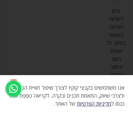
ליין
והאכלה
נגישות
כורסאות
ניתן
סייבקס
רחצה
הנקה
מדיניות
לשלוח
וטיפוח
מיננה
פרטיות
כסאות
הודעה
טקסטיל
אוכל
בייבי
מפת
בווצאפ
לתינוק
מישל
אתר
עגלות
במשך כל
טיולונים
לורנס
אודות
ריהוט
שעות
לתינוק
מיטות
מוסטלה
הבלוג
היום,
תינוק
שלנו
ונחזור
משחקים
אוונט
אליכם.
וצעצועים
בטיחות
אנו משתמשים בקבצי קוקיז לצורך שיפור חוויית הגלישה,
ולצרכי שיווק, התאמת תכנים ובקרה. לקריאה נוספת אנא
כנסו ל
מדיניות הפרטיות
של האתר.
19.90
₪
אזל
שמן לתינוק מועשר בתמצית אלוורה – ד"ר
פישר
המלאי