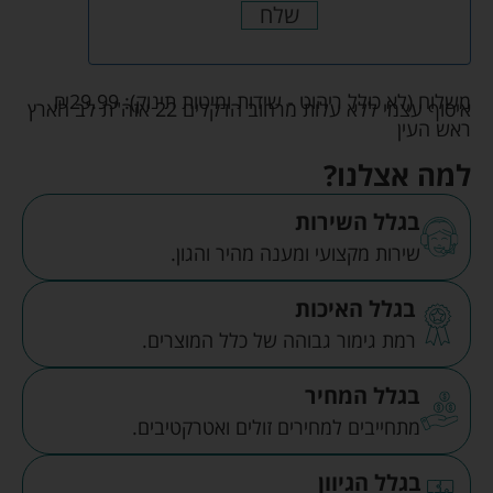
שלח
משלוח (לא כולל ריהוט - שידות ומיטות תינוק):
29.99
₪
איסוף עצמי ללא עלות מרחוב הדקלים 22 אזה"ת לב הארץ
ראש העין
למה אצלנו?
בגלל השירות
שירות מקצועי ומענה מהיר והגון.
בגלל האיכות
רמת גימור גבוהה של כלל המוצרים.
בגלל המחיר
מתחייבים למחירים זולים ואטרקטיבים.
בגלל הגיוון