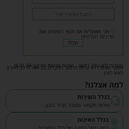
אני מאשר/ת את
תנאי השימוש
ואת
מדיניות הפרטיות
שלח
משלוח (לא כולל ריהוט - שידות ומיטות תינוק):
29.99
₪
איסוף עצמי ללא עלות מרחוב הדקלים 22 אזה"ת לב הארץ
ראש העין
למה אצלנו?
בגלל השירות
שירות מקצועי ומענה מהיר והגון.
בגלל האיכות
רמת גימור גבוהה של כלל המוצרים.