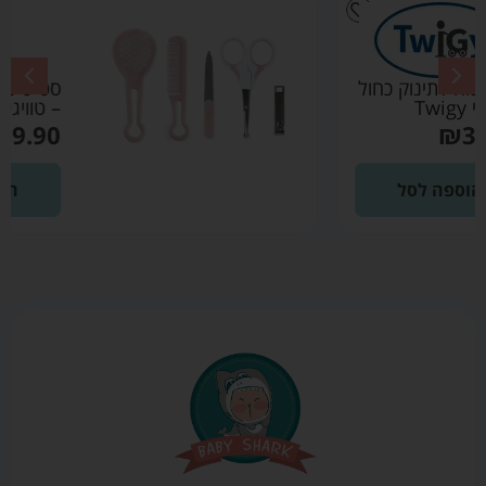
סט טיפוח לתינוק ורוד
– טוויגי Twigy
₪
39.90
הוספה לסל